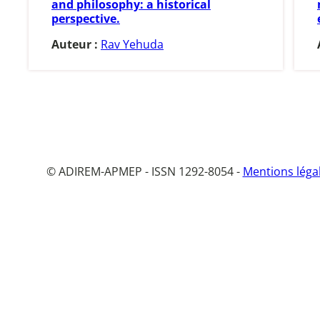
and philosophy: a historical
perspective.
Auteur :
Rav Yehuda
© ADIREM-APMEP - ISSN 1292-8054 -
Mentions léga