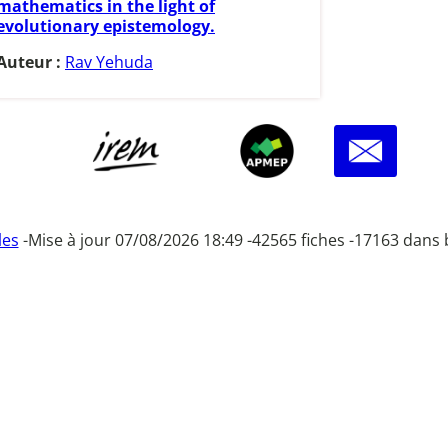
mathematics in the light of
evolutionary epistemology.
Auteur :
Rav Yehuda
les
-
Mise à jour 07/08/2026 18:49 -
42565 fiches -
17163 dans 