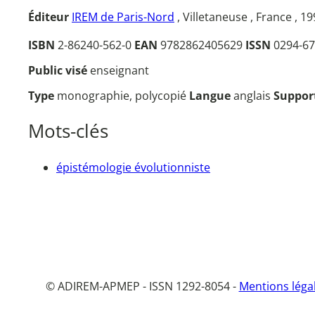
Éditeur
IREM de Paris-Nord
, Villetaneuse , France , 1
ISBN
2-86240-562-0
EAN
9782862405629
ISSN
0294-67
Public visé
enseignant
Type
monographie, polycopié
Langue
anglais
Suppor
Mots-clés
épistémologie évolutionniste
© ADIREM-APMEP - ISSN 1292-8054 -
Mentions léga