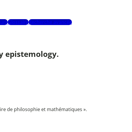
urs
Glossaire
Recherche avancée
ry epistemology.
ire de philosophie et mathématiques ».