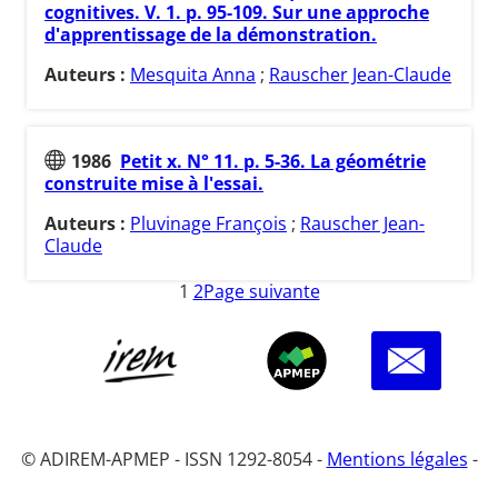
cognitives. V. 1. p. 95-109. Sur une approche
d'apprentissage de la démonstration.
Auteurs :
Mesquita Anna
;
Rauscher Jean-Claude
1986
Petit x. N° 11. p. 5-36. La géométrie
construite mise à l'essai.
Auteurs :
Pluvinage François
;
Rauscher Jean-
Claude
1
2
Page suivante
© ADIREM-APMEP - ISSN 1292-8054 -
Mentions légales
-