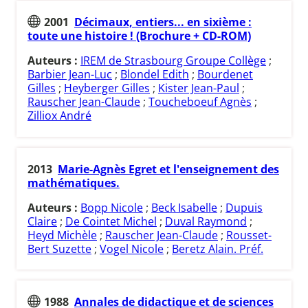
2001
Décimaux, entiers... en sixième :
toute une histoire ! (Brochure + CD-ROM)
Auteurs :
IREM de Strasbourg Groupe Collège
;
Barbier Jean-Luc
;
Blondel Edith
;
Bourdenet
Gilles
;
Heyberger Gilles
;
Kister Jean-Paul
;
Rauscher Jean-Claude
;
Toucheboeuf Agnès
;
Zilliox André
2013
Marie-Agnès Egret et l'enseignement des
mathématiques.
Auteurs :
Bopp Nicole
;
Beck Isabelle
;
Dupuis
Claire
;
De Cointet Michel
;
Duval Raymond
;
Heyd Michèle
;
Rauscher Jean-Claude
;
Rousset-
Bert Suzette
;
Vogel Nicole
;
Beretz Alain. Préf.
1988
Annales de didactique et de sciences