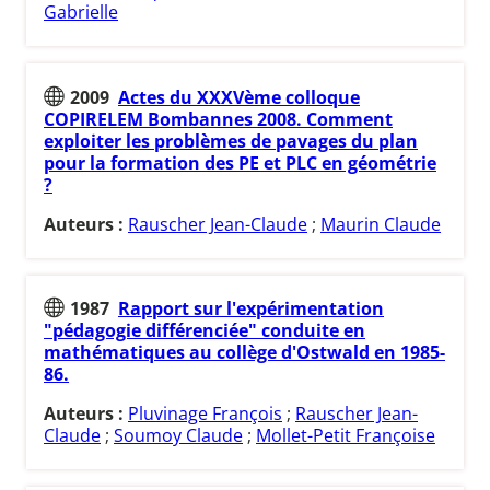
Gabrielle
2009
Actes du XXXVème colloque
COPIRELEM Bombannes 2008. Comment
exploiter les problèmes de pavages du plan
pour la formation des PE et PLC en géométrie
?
Auteurs :
Rauscher Jean-Claude
;
Maurin Claude
1987
Rapport sur l'expérimentation
"pédagogie différenciée" conduite en
mathématiques au collège d'Ostwald en 1985-
86.
Auteurs :
Pluvinage François
;
Rauscher Jean-
Claude
;
Soumoy Claude
;
Mollet-Petit Françoise