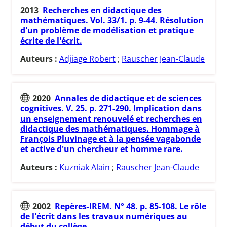
2013
Recherches en didactique des
mathématiques. Vol. 33/1. p. 9-44. Résolution
d'un problème de modélisation et pratique
écrite de l'écrit.
Auteurs :
Adjiage Robert
;
Rauscher Jean-Claude
2020
Annales de didactique et de sciences
cognitives. V. 25. p. 271-290. Implication dans
un enseignement renouvelé et recherches en
didactique des mathématiques. Hommage à
François Pluvinage et à la pensée vagabonde
et active d'un chercheur et homme rare.
Auteurs :
Kuzniak Alain
;
Rauscher Jean-Claude
2002
Repères-IREM. N° 48. p. 85-108. Le rôle
de l'écrit dans les travaux numériques au
début du collège.