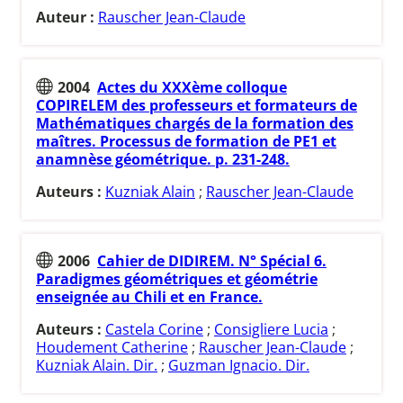
Auteur :
Rauscher Jean-Claude
2004
Actes du XXXème colloque
COPIRELEM des professeurs et formateurs de
Mathématiques chargés de la formation des
maîtres. Processus de formation de PE1 et
anamnèse géométrique. p. 231-248.
Auteurs :
Kuzniak Alain
;
Rauscher Jean-Claude
2006
Cahier de DIDIREM. N° Spécial 6.
Paradigmes géométriques et géométrie
enseignée au Chili et en France.
Auteurs :
Castela Corine
;
Consigliere Lucia
;
Houdement Catherine
;
Rauscher Jean-Claude
;
Kuzniak Alain. Dir.
;
Guzman Ignacio. Dir.