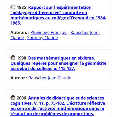
1985
Rapport sur l'expérimentation
"pédagogie différenciée" conduite en
mathématiques au collège d'Ostwald en 1984-
1985.
Auteurs :
Pluvinage François
;
Rauscher Jean-
Claude
;
Soumoy Claude
1998
Des mathématiques en sixième.
Quelques repères pour enseigner la géométrie
au début du collège. p. 115-127.
Auteur :
Rauscher Jean-Claude
2006
Annales de didactique et de sciences
cognitives. V. 11. p. 75-102. L'écriture réflexive
au centre de l'activité mathématique dans la
résolution de problèmes de proportions.