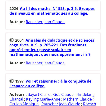
2024
Au fil des maths. N° 553. p. 3-5. Groupes
de niveaux en mathématiques au collège.
Auteur :
Rauscher Jean-Claude
2004
Annales de didactique et de sciences
cognitives. V. 9. p. 205-221. Des étudiants
apprécient leur passé scolaire en
mathématique : que nous apprennent-ils ?
Auteur :
Rauscher Jean-Claude
1997
Voir et raisonner : à la conquête de
l'espace au collège.
Auteurs :
Bayart Claire
;
Gos Claude
;
Hindelang
Chantal
;
Keyling Marie-Anne
;
Mathern Claude
;
Ortlieb Monique
;
Rauscher Jean-Claude
;
Roesch