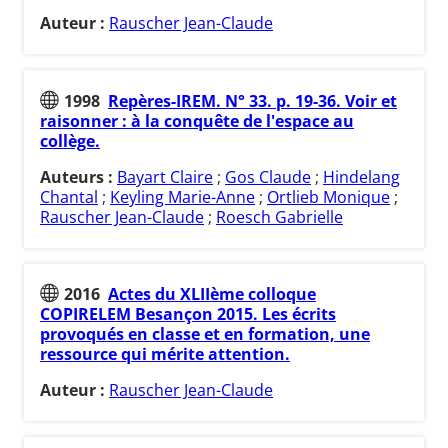
Auteur :
Rauscher Jean-Claude
1998
Repères-IREM. N° 33. p. 19-36. Voir et
raisonner : à la conquête de l'espace au
collège.
Auteurs :
Bayart Claire
;
Gos Claude
;
Hindelang
Chantal
;
Keyling Marie-Anne
;
Ortlieb Monique
;
Rauscher Jean-Claude
;
Roesch Gabrielle
2016
Actes du XLIIème colloque
COPIRELEM Besançon 2015. Les écrits
provoqués en classe et en formation, une
ressource qui mérite attention.
Auteur :
Rauscher Jean-Claude