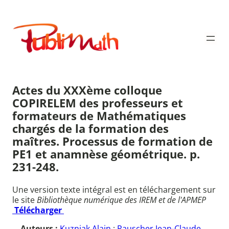
Aller
au
Publimath
contenu
Actes du XXXème colloque
COPIRELEM des professeurs et
formateurs de Mathématiques
chargés de la formation des
maîtres. Processus de formation de
PE1 et anamnèse géométrique. p.
231-248.
Une version texte intégral est en téléchargement sur
le site
Bibliothèque numérique des IREM et de l'APMEP
Télécharger
Auteurs :
Kuzniak Alain
;
Rauscher Jean-Claude