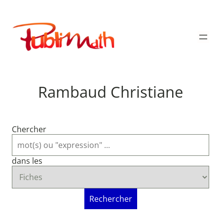
Aller
au
Publimath
contenu
Rambaud Christiane
Chercher
dans les
Rechercher