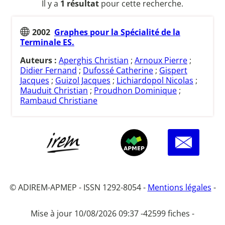
Il y a
1 résultat
pour cette recherche.
2002
Graphes pour la Spécialité de la
Terminale ES.
Auteurs :
Aperghis Christian
;
Arnoux Pierre
;
Didier Fernand
;
Dufossé Catherine
;
Gispert
Jacques
;
Guizol Jacques
;
Lichiardopol Nicolas
;
Mauduit Christian
;
Proudhon Dominique
;
Rambaud Christiane
© ADIREM-APMEP - ISSN 1292-8054 -
Mentions légales
-
Mise à jour 10/08/2026 09:37 -
42599 fiches -