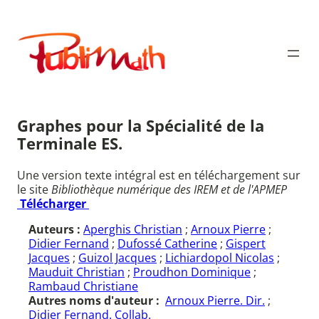
Aller
au
Publimath
contenu
Graphes pour la Spécialité de la
Terminale ES.
Une version texte intégral est en téléchargement sur
le site
Bibliothèque numérique des IREM et de l'APMEP
Télécharger
Auteurs :
Aperghis Christian
;
Arnoux Pierre
;
Didier Fernand
;
Dufossé Catherine
;
Gispert
Jacques
;
Guizol Jacques
;
Lichiardopol Nicolas
;
Mauduit Christian
;
Proudhon Dominique
;
Rambaud Christiane
Autres noms d'auteur :
Arnoux Pierre. Dir.
;
Didier Fernand. Collab.