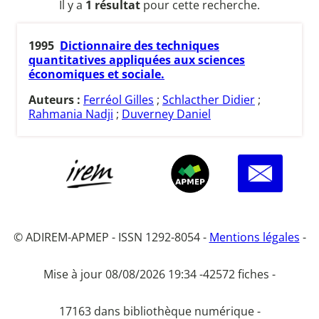
Il y a
1 résultat
pour cette recherche.
1995
Dictionnaire des techniques
quantitatives appliquées aux sciences
économiques et sociale.
Auteurs :
Ferréol Gilles
;
Schlacther Didier
;
Rahmania Nadji
;
Duverney Daniel
© ADIREM-APMEP - ISSN 1292-8054 -
Mentions légales
-
Mise à jour 08/08/2026 19:34 -
42572 fiches -
17163 dans bibliothèque numérique -