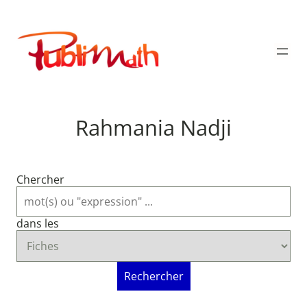
Aller
au
Publimath
contenu
Rahmania Nadji
Chercher
dans les
Rechercher