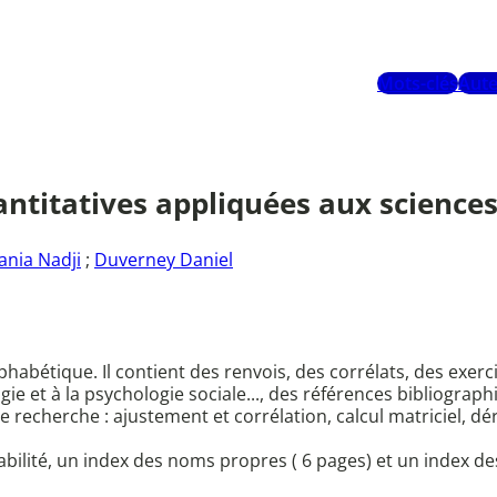
Mots-clés
Aute
antitatives appliquées aux sciences
nia Nadji
;
Duverney Daniel
habétique. Il contient des renvois, des corrélats, des exerci
logie et à la psychologie sociale..., des références bibliograp
echerche : ajustement et corrélation, calcul matriciel, dériv
abilité, un index des noms propres ( 6 pages) et un index de