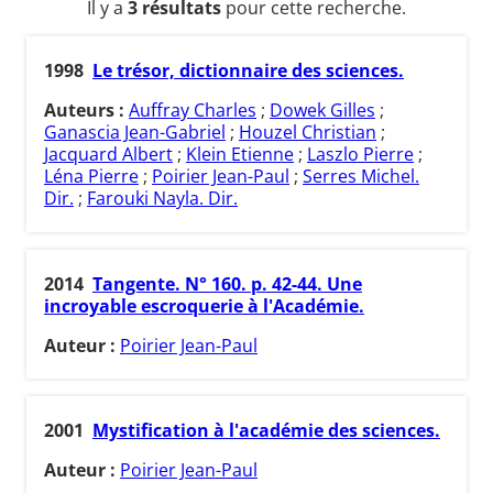
Il y a
3 résultats
pour cette recherche.
1998
Le trésor, dictionnaire des sciences.
Auteurs :
Auffray Charles
;
Dowek Gilles
;
Ganascia Jean-Gabriel
;
Houzel Christian
;
Jacquard Albert
;
Klein Etienne
;
Laszlo Pierre
;
Léna Pierre
;
Poirier Jean-Paul
;
Serres Michel.
Dir.
;
Farouki Nayla. Dir.
2014
Tangente. N° 160. p. 42-44. Une
incroyable escroquerie à l'Académie.
Auteur :
Poirier Jean-Paul
2001
Mystification à l'académie des sciences.
Auteur :
Poirier Jean-Paul