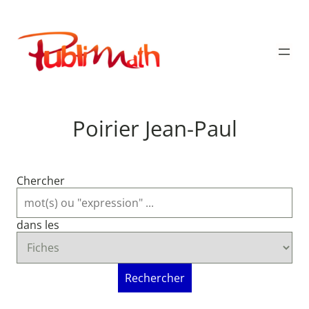
Aller
au
Publimath
contenu
Poirier Jean-Paul
Chercher
dans les
Rechercher