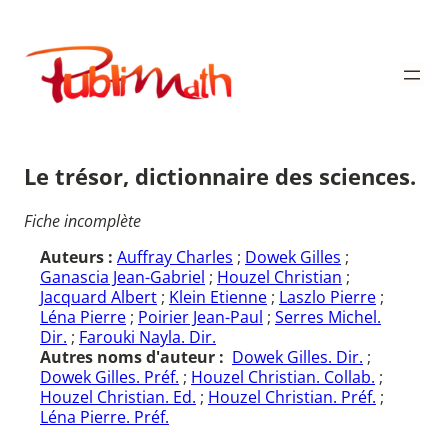
Aller
au
Publimath
contenu
Le trésor, dictionnaire des sciences.
Fiche incomplète
Auteurs :
Auffray Charles
;
Dowek Gilles
;
Ganascia Jean-Gabriel
;
Houzel Christian
;
Jacquard Albert
;
Klein Etienne
;
Laszlo Pierre
;
Léna Pierre
;
Poirier Jean-Paul
;
Serres Michel.
Dir.
;
Farouki Nayla. Dir.
Autres noms d'auteur :
Dowek Gilles. Dir.
;
Dowek Gilles. Préf.
;
Houzel Christian. Collab.
;
Houzel Christian. Ed.
;
Houzel Christian. Préf.
;
Léna Pierre. Préf.