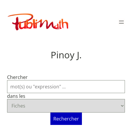
Aller
au
Publimath
contenu
Pinoy J.
Chercher
dans les
Rechercher