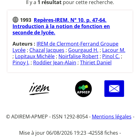
Il y a
1 résultat
pour cette recherche.
1993
Repères-IREM. N° 10. p. 47-64.
Introduction à la notion de fonction en
seconde de lycée.
Auteurs :
IREM de Clermont-Ferrand Groupe
Lycée
;
Chazal Jacques
;
Gourgaud H.
;
Lacour M.
;
Lopitaux Michèle
;
Noirfalise Robert
;
Pinol C.
;
Pinoy J.
;
Roddier Jean-Alain
;
Thiriet Daniel
© ADIREM-APMEP - ISSN 1292-8054 -
Mentions légales
-
Mise à jour 06/08/2026 19:23 -
42558 fiches -