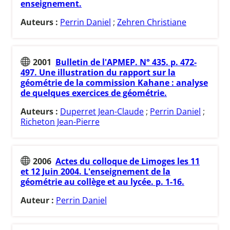
enseignement.
Auteurs :
Perrin Daniel
;
Zehren Christiane
2001
Bulletin de l'APMEP. N° 435. p. 472-
497. Une illustration du rapport sur la
géométrie de la commission Kahane : analyse
de quelques exercices de géométrie.
Auteurs :
Duperret Jean-Claude
;
Perrin Daniel
;
Richeton Jean-Pierre
2006
Actes du colloque de Limoges les 11
et 12 Juin 2004. L'enseignement de la
géométrie au collège et au lycée. p. 1-16.
Auteur :
Perrin Daniel