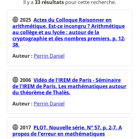
Il y a
33 résultats
pour cette recherche.
2025
Actes du Colloque Raisonner en
arithmétique. Est-ce incongru ? Arithmétique
au collège et au lycée : autour de la
cryptographie et des nombres premiers. p. 12-
38.
Auteur :
Perrin Daniel
2006
Vidéo de l'IREM de Paris - Séminaire
de l'IREM de Paris. Les mathématiques autour
du théorème de Thalès.
Auteur :
Perrin Daniel
2017
PLOT. Nouvelle série. N° 57. p. 2-7. A
propos de l'erreur en mathématiques