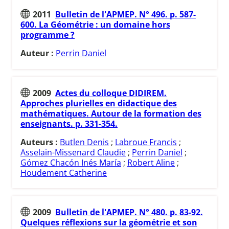
2011
Bulletin de l'APMEP. N° 496. p. 587-
600. La Géométrie : un domaine hors
programme ?
Auteur :
Perrin Daniel
2009
Actes du colloque DIDIREM.
Approches plurielles en didactique des
mathématiques. Autour de la formation des
enseignants. p. 331-354.
Auteurs :
Butlen Denis
;
Labroue Francis
;
Asselain-Missenard Claudie
;
Perrin Daniel
;
Gómez Chacón Inés María
;
Robert Aline
;
Houdement Catherine
2009
Bulletin de l'APMEP. N° 480. p. 83-92.
Quelques réflexions sur la géométrie et son