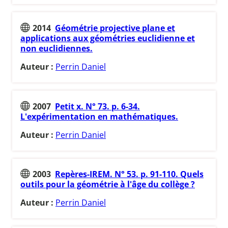
2014
Géométrie projective plane et
applications aux géométries euclidienne et
non euclidiennes.
Auteur :
Perrin Daniel
2007
Petit x. N° 73. p. 6-34.
L'expérimentation en mathématiques.
Auteur :
Perrin Daniel
2003
Repères-IREM. N° 53. p. 91-110. Quels
outils pour la géométrie à l'âge du collège ?
Auteur :
Perrin Daniel