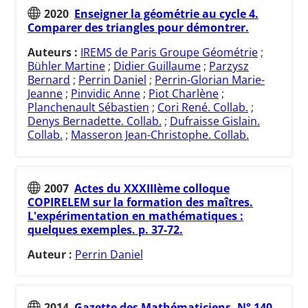
2020
Enseigner la géométrie au cycle 4.
Comparer des triangles pour démontrer.
Auteurs :
IREMS de Paris Groupe Géométrie
;
Bühler Martine
;
Didier Guillaume
;
Parzysz
Bernard
;
Perrin Daniel
;
Perrin-Glorian Marie-
Jeanne
;
Pinvidic Anne
;
Piot Charlène
;
Planchenault Sébastien
;
Cori René. Collab.
;
Denys Bernadette. Collab.
;
Dufraisse Gislain.
Collab.
;
Masseron Jean-Christophe. Collab.
2007
Actes du XXXIIIème colloque
COPIRELEM sur la formation des maîtres.
L'expérimentation en mathématiques :
quelques exemples. p. 37-72.
Auteur :
Perrin Daniel
2014
Gazette des Mathématiciens. N° 140.