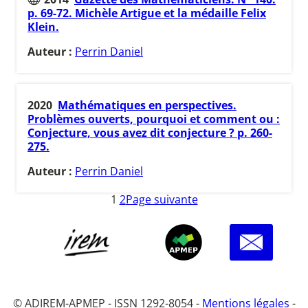
p. 69-72. Michèle Artigue et la médaille Felix
Klein.
Auteur :
Perrin Daniel
2020
Mathématiques en perspectives.
Problèmes ouverts, pourquoi et comment ou :
Conjecture, vous avez dit conjecture ? p. 260-
275.
Auteur :
Perrin Daniel
1
2
Page suivante
© ADIREM-APMEP - ISSN 1292-8054 -
Mentions légales
-