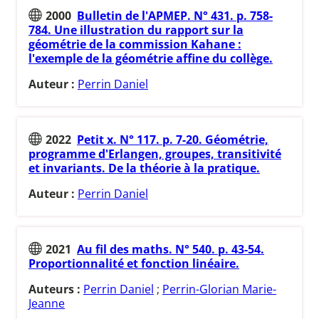
2000
Bulletin de l'APMEP. N° 431. p. 758-
784. Une illustration du rapport sur la
géométrie de la commission Kahane :
l'exemple de la géométrie affine du collège.
Auteur :
Perrin Daniel
2022
Petit x. N° 117. p. 7-20. Géométrie,
programme d'Erlangen, groupes, transitivité
et invariants. De la théorie à la pratique.
Auteur :
Perrin Daniel
2021
Au fil des maths. N° 540. p. 43-54.
Proportionnalité et fonction linéaire.
Auteurs :
Perrin Daniel
;
Perrin-Glorian Marie-
Jeanne