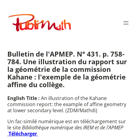
Aller
au
Publimath
contenu
Bulletin de l'APMEP. N° 431. p. 758-
784. Une illustration du rapport sur
la géométrie de la commission
Kahane : l'exemple de la géométrie
affine du collège.
English Title :
An illustration of the Kahane
commission report: the example of affine geometry
at lower secondary level. (ZDM/Mathdi)
Un fac-similé numérique est en téléchargement sur
le site
Bibliothèque numérique des IREM et de l'APMEP
Télécharger