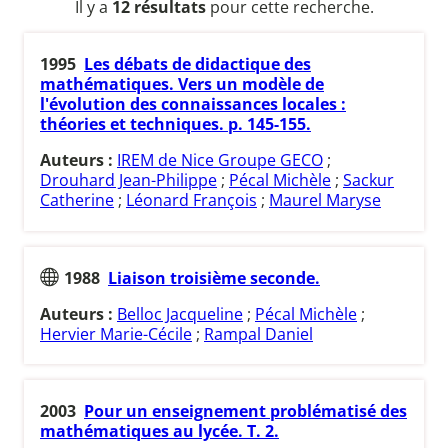
Il y a
12 résultats
pour cette recherche.
1995
Les débats de didactique des
mathématiques. Vers un modèle de
l'évolution des connaissances locales :
théories et techniques. p. 145-155.
Auteurs :
IREM de Nice Groupe GECO
;
Drouhard Jean-Philippe
;
Pécal Michèle
;
Sackur
Catherine
;
Léonard François
;
Maurel Maryse
1988
Liaison troisième seconde.
Auteurs :
Belloc Jacqueline
;
Pécal Michèle
;
Hervier Marie-Cécile
;
Rampal Daniel
2003
Pour un enseignement problématisé des
mathématiques au lycée. T. 2.