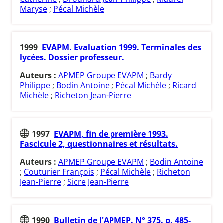
Maryse
;
Pécal Michèle
1999
EVAPM. Evaluation 1999. Terminales des
lycées. Dossier professeur.
Auteurs :
APMEP Groupe EVAPM
;
Bardy
Philippe
;
Bodin Antoine
;
Pécal Michèle
;
Ricard
Michèle
;
Richeton Jean-Pierre
1997
EVAPM, fin de première 1993.
Fascicule 2, questionnaires et résultats.
Auteurs :
APMEP Groupe EVAPM
;
Bodin Antoine
;
Couturier François
;
Pécal Michèle
;
Richeton
Jean-Pierre
;
Sicre Jean-Pierre
1990
Bulletin de l'APMEP. N° 375. p. 485-