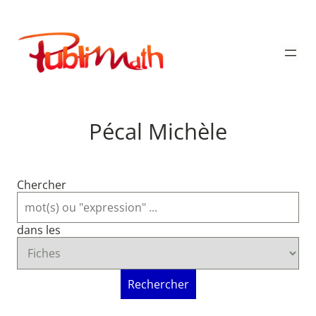
Aller
au
Publimath
contenu
Pécal Michèle
Chercher
dans les
Rechercher