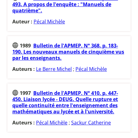
493. A propos de l'enquête : "Manuels de
quatrième".
Auteur :
Pécal Michèle
1989
Bulletin de l'APMEP. N° 368. p. 183-
190. Les nouveaux manuels de cinquième vus
par les enseignants.
Auteurs :
Le Berre Michel
;
Pécal Michèle
1997
Bulletin de l'APMEP. N° 410. p. 447-
450. Liaison lycée - DEUG. Quelle rupture et
quelle continuité entre l'enseignement des
mathématiques au lycée et à l'université.
Auteurs :
Pécal Michèle
;
Sackur Catherine