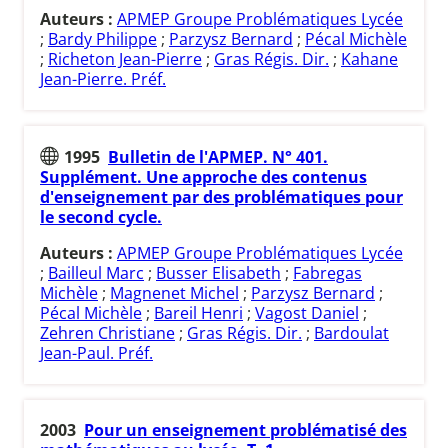
Auteurs :
APMEP Groupe Problématiques Lycée
;
Bardy Philippe
;
Parzysz Bernard
;
Pécal Michèle
;
Richeton Jean-Pierre
;
Gras Régis. Dir.
;
Kahane
Jean-Pierre. Préf.
1995
Bulletin de l'APMEP. N° 401.
Supplément. Une approche des contenus
d'enseignement par des problématiques pour
le second cycle.
Auteurs :
APMEP Groupe Problématiques Lycée
;
Bailleul Marc
;
Busser Elisabeth
;
Fabregas
Michèle
;
Magnenet Michel
;
Parzysz Bernard
;
Pécal Michèle
;
Bareil Henri
;
Vagost Daniel
;
Zehren Christiane
;
Gras Régis. Dir.
;
Bardoulat
Jean-Paul. Préf.
2003
Pour un enseignement problématisé des