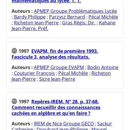
mathématiques au lycée. T. 1.
Auteurs :
APMEP Groupe Problématiques Lycée
;
Bardy Philippe
;
Parzysz Bernard
;
Pécal Michèle
;
Richeton Jean-Pierre
;
Gras Régis. Dir.
;
Kahane
Jean-Pierre. Préf.
1997
EVAPM, fin de première 1993.
Fascicule 3, analyse des résultats.
Auteurs :
APMEP Groupe EVAPM
;
Bodin Antoine
;
Couturier François
;
Pécal Michèle
;
Richeton
Jean-Pierre
;
Sicre Jean-Pierre
1997
Repères-IREM. N° 28. p. 37-68.
Comment recueillir des connaissances
cachées en algèbre et qu'en faire ?
Auteurs :
IREM de Nice Groupe GECO
;
Sackur
Catherine
;
Drouhard Jean-Philippe
;
Maurel