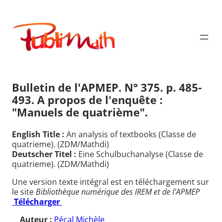
Aller
au
Publimath
contenu
Bulletin de l'APMEP. N° 375. p. 485-
493. A propos de l'enquête :
"Manuels de quatrième".
English Title :
An analysis of textbooks (Classe de
quatrieme). (ZDM/Mathdi)
Deutscher Titel :
Eine Schulbuchanalyse (Classe de
quatrieme). (ZDM/Mathdi)
Une version texte intégral est en téléchargement sur
le site
Bibliothèque numérique des IREM et de l'APMEP
Télécharger
Auteur :
Pécal Michèle