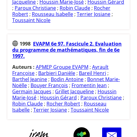
Jacqueline
;
Houssin Marie-José
;
Houssin Gérard
;
Paroux Christiane
;
Robin Claude
;
Rocher
Robert
;
Rousseau Isabelle
;
Terrier Josiane
;
Toussaint Nicole
1998
EVAPM 6e 97. Fascicule 2. Evaluation
du programme de mathématiques, fin de 6e
1997.
Auteurs :
APMEP Groupe EVAPM
;
Ayrault
Françoise
;
Barbieri Danièle
;
Bareil Henri
;
Barthel Jeanine
;
Bodin Antoine
;
Bonnet Marie-
Noëlle
;
Bouyer François
;
Fromentin Jean
;
Germain Jacques
;
Grillet Jacqueline
;
Houssin
Marie-José
;
Houssin Gérard
;
Paroux Christiane
;
Robin Claude
;
Rocher Robert
;
Rousseau
Isabelle
;
Terrier Josiane
;
Toussaint Nicole