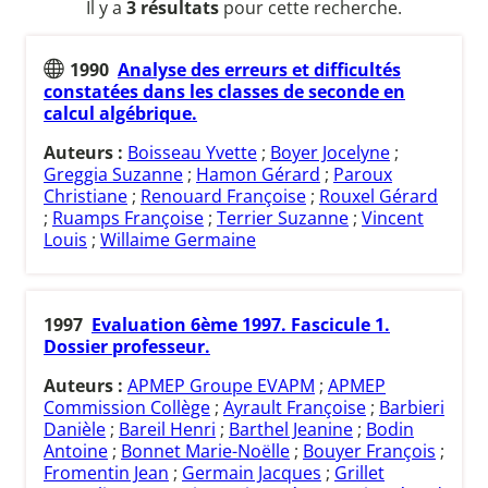
Il y a
3 résultats
pour cette recherche.
1990
Analyse des erreurs et difficultés
constatées dans les classes de seconde en
calcul algébrique.
Auteurs :
Boisseau Yvette
;
Boyer Jocelyne
;
Greggia Suzanne
;
Hamon Gérard
;
Paroux
Christiane
;
Renouard Françoise
;
Rouxel Gérard
;
Ruamps Françoise
;
Terrier Suzanne
;
Vincent
Louis
;
Willaime Germaine
1997
Evaluation 6ème 1997. Fascicule 1.
Dossier professeur.
Auteurs :
APMEP Groupe EVAPM
;
APMEP
Commission Collège
;
Ayrault Françoise
;
Barbieri
Danièle
;
Bareil Henri
;
Barthel Jeanine
;
Bodin
Antoine
;
Bonnet Marie-Noëlle
;
Bouyer François
;
Fromentin Jean
;
Germain Jacques
;
Grillet