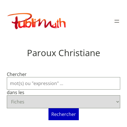
Aller
au
Publimath
contenu
Paroux Christiane
Chercher
dans les
Rechercher