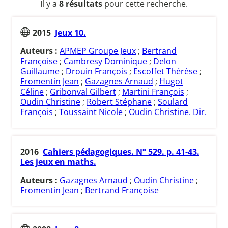
Il y a
8 résultats
pour cette recherche.
2015
Jeux 10.
Auteurs :
APMEP Groupe Jeux
;
Bertrand
Françoise
;
Cambresy Dominique
;
Delon
Guillaume
;
Drouin François
;
Escoffet Thérèse
;
Fromentin Jean
;
Gazagnes Arnaud
;
Hugot
Céline
;
Gribonval Gilbert
;
Martini François
;
Oudin Christine
;
Robert Stéphane
;
Soulard
François
;
Toussaint Nicole
;
Oudin Christine. Dir.
2016
Cahiers pédagogiques. N° 529. p. 41-43.
Les jeux en maths.
Auteurs :
Gazagnes Arnaud
;
Oudin Christine
;
Fromentin Jean
;
Bertrand Françoise