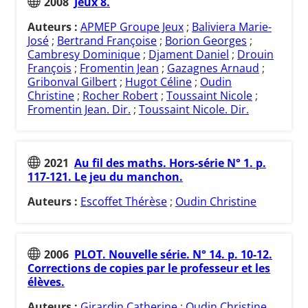
2008
Jeux 8.
Auteurs :
APMEP Groupe Jeux
;
Baliviera Marie-
José
;
Bertrand Françoise
;
Borion Georges
;
Cambresy Dominique
;
Djament Daniel
;
Drouin
François
;
Fromentin Jean
;
Gazagnes Arnaud
;
Gribonval Gilbert
;
Hugot Céline
;
Oudin
Christine
;
Rocher Robert
;
Toussaint Nicole
;
Fromentin Jean. Dir.
;
Toussaint Nicole. Dir.
2021
Au fil des maths. Hors-série N° 1. p.
117-121. Le jeu du manchon.
Auteurs :
Escoffet Thérèse
;
Oudin Christine
2006
PLOT. Nouvelle série. N° 14. p. 10-12.
Corrections de copies par le professeur et les
élèves.
Auteurs :
Girardin Catherine
;
Oudin Christine