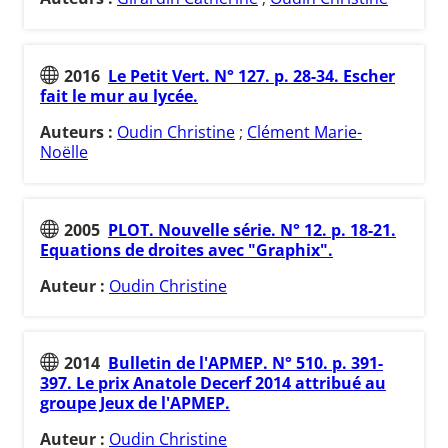
2016
Le Petit Vert. N° 127. p. 28-34. Escher
fait le mur au lycée.
Auteurs :
Oudin Christine
;
Clément Marie-
Noëlle
2005
PLOT. Nouvelle série. N° 12. p. 18-21.
Equations de droites avec "Graphix".
Auteur :
Oudin Christine
2014
Bulletin de l'APMEP. N° 510. p. 391-
397. Le prix Anatole Decerf 2014 attribué au
groupe Jeux de l'APMEP.
Auteur :
Oudin Christine