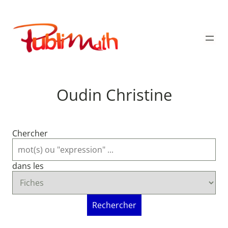
Aller
au
Publimath
contenu
Oudin Christine
Chercher
dans les
Rechercher