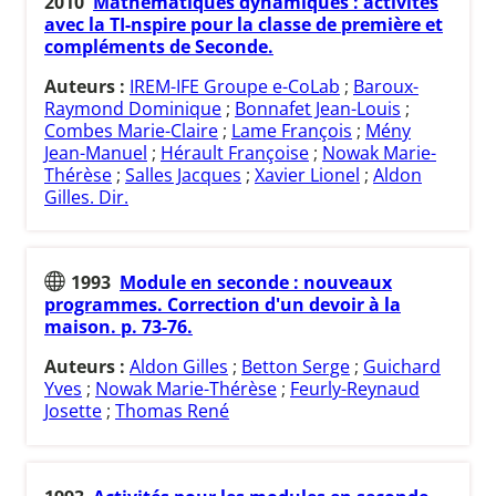
2010
Mathématiques dynamiques : activités
avec la TI-nspire pour la classe de première et
compléments de Seconde.
Auteurs :
IREM-IFE Groupe e-CoLab
;
Baroux-
Raymond Dominique
;
Bonnafet Jean-Louis
;
Combes Marie-Claire
;
Lame François
;
Mény
Jean-Manuel
;
Hérault Françoise
;
Nowak Marie-
Thérèse
;
Salles Jacques
;
Xavier Lionel
;
Aldon
Gilles. Dir.
1993
Module en seconde : nouveaux
programmes. Correction d'un devoir à la
maison. p. 73-76.
Auteurs :
Aldon Gilles
;
Betton Serge
;
Guichard
Yves
;
Nowak Marie-Thérèse
;
Feurly-Reynaud
Josette
;
Thomas René