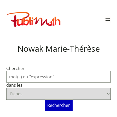
Aller
au
Publimath
contenu
Nowak Marie-Thérèse
Chercher
dans les
Rechercher