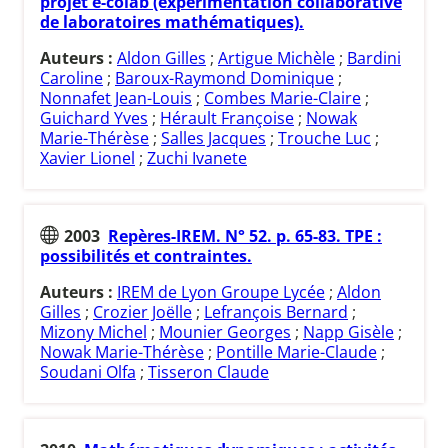
projet e-colab (expérimentation collaborative
de laboratoires mathématiques).
Auteurs :
Aldon Gilles
;
Artigue Michèle
;
Bardini
Caroline
;
Baroux-Raymond Dominique
;
Nonnafet Jean-Louis
;
Combes Marie-Claire
;
Guichard Yves
;
Hérault Françoise
;
Nowak
Marie-Thérèse
;
Salles Jacques
;
Trouche Luc
;
Xavier Lionel
;
Zuchi Ivanete
2003
Repères-IREM. N° 52. p. 65-83. TPE :
possibilités et contraintes.
Auteurs :
IREM de Lyon Groupe Lycée
;
Aldon
Gilles
;
Crozier Joëlle
;
Lefrançois Bernard
;
Mizony Michel
;
Mounier Georges
;
Napp Gisèle
;
Nowak Marie-Thérèse
;
Pontille Marie-Claude
;
Soudani Olfa
;
Tisseron Claude