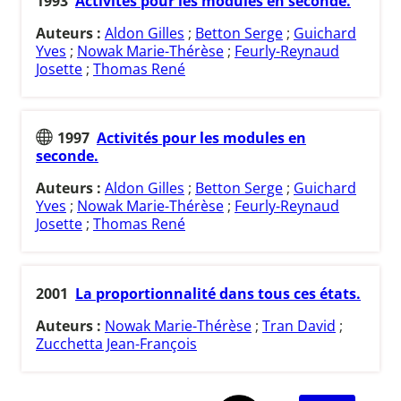
1993
Activités pour les modules en seconde.
Auteurs :
Aldon Gilles
;
Betton Serge
;
Guichard
Yves
;
Nowak Marie-Thérèse
;
Feurly-Reynaud
Josette
;
Thomas René
1997
Activités pour les modules en
seconde.
Auteurs :
Aldon Gilles
;
Betton Serge
;
Guichard
Yves
;
Nowak Marie-Thérèse
;
Feurly-Reynaud
Josette
;
Thomas René
2001
La proportionnalité dans tous ces états.
Auteurs :
Nowak Marie-Thérèse
;
Tran David
;
Zucchetta Jean-François