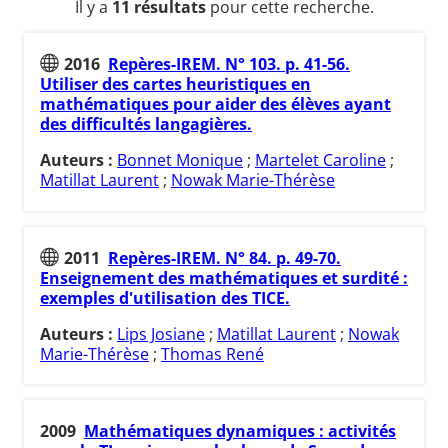
Il y a
11 résultats
pour cette recherche.
2016
Repères-IREM. N° 103. p. 41-56.
Utiliser des cartes heuristiques en
mathématiques pour aider des élèves ayant
des difficultés langagières.
Auteurs :
Bonnet Monique
;
Martelet Caroline
;
Matillat Laurent
;
Nowak Marie-Thérèse
2011
Repères-IREM. N° 84. p. 49-70.
Enseignement des mathématiques et surdité :
exemples d'utilisation des TICE.
Auteurs :
Lips Josiane
;
Matillat Laurent
;
Nowak
Marie-Thérèse
;
Thomas René
2009
Mathématiques dynamiques : activités