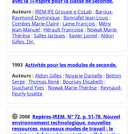
avec la TI-nspire pour la classe de Seconde.
Auteurs :
IREM-IFE Groupe e-CoLab
;
Baroux-
Raymond Dominique
;
Bonnafet Jean-Louis
;
Combes Marie-Claire
;
Lame François
;
Mény
Jean-Manuel
;
Hérault Françoise
;
Nowak Marie-
Thérèse
;
Salles Jacques
;
Xavier Lionel
;
Aldon
Gilles. Dir.
1993
Activités pour les modules de seconde.
Auteurs :
Aldon Gilles
;
Noyarie Danielle
;
Betton
Serge
;
Thomas René
;
Boursey Elisabeth
;
Guichard Yves
;
Nowak Marie-Thérèse
;
Reynaud-
Feurly Josette
2008
Repères-IREM. N° 72. p. 51-78. Nouvel
environnement technologique, nouvelles
ressources, nouveaux modes de travail : le