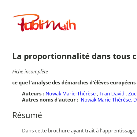
Aller
au
Publimath
contenu
La proportionnalité dans tous c
Fiche incomplète
ce que l'analyse des démarches d'élèves européens 
Auteurs :
Nowak Marie-Thérèse
;
Tran David
;
Zuc
Autres noms d'auteur :
Nowak Marie-Thérèse. Di
Résumé
Dans cette brochure ayant trait à l'apprentissage 