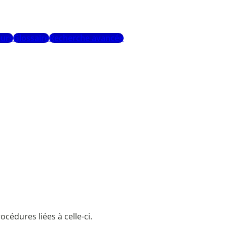
urs
Glossaire
Recherche avancée
cédures liées à celle-ci.