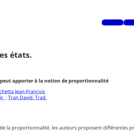
Mots-clés
Aute
es états.
peut apporter à la notion de proportionnalité
chetta Jean-François
r.
;
Tran David. Trad.
de la proportionnalité, les auteurs proposent différentes pro