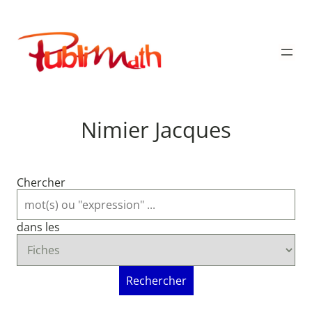
Aller
au
Publimath
contenu
Nimier Jacques
Chercher
dans les
Rechercher