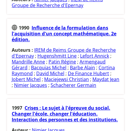
Groupe de Recherche d'Epernay
1990
Influence de la formulation dans
l'acquisition d'un concept mathématique. 2e
édition.
Auteurs :
IREM de Reims Groupe de Recherche
d'Epernay
;
Hugenshmitt Line
;
Lefort Annick
;
Mandrille Anne
;
Patin Régine
;
Armengaud
Gérard
;
Bacquias Michel
;
Barbe Alain
;
Cortina
Raymond
;
David Michel
;
De Finance Hubert
;
Jobert Michel
;
Maciejewsi Christian
;
Maydat Jean
;
Nimier Jacques
;
Schacherer Germain
1997
Crises : Le sujet à l'épreuve du social.
Changer l'école, changer l'éducation.
Interaction des personnes et des institutions.
Auteur :
Nimier Jacques