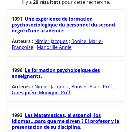
Il y a
20 résultats
pour cette recherche.
1991
Une expérience de formation
psychosociologique du personnel du second
degré d'une académie.
Auteurs :
Nimier Jacques
;
Bonicel Marie-
Françoise
;
Mandrille Annie
1996
La formation psychologique des
enseignants.
Auteurs :
Nimier Jacques
;
Bouvier Alain. Préf.
;
Ghesquière Monique. Préf.
1993
Las Matematicas, el espanol, los
idiomas...para que me sirven ? El profesor y la
presentacion de su disciplina.