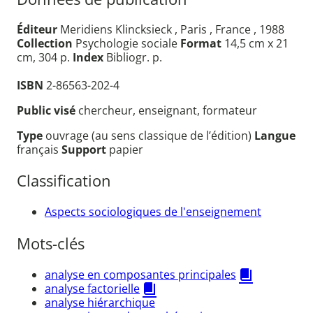
Éditeur
Meridiens Klincksieck , Paris , France , 1988
Collection
Psychologie sociale
Format
14,5 cm x 21
cm, 304 p.
Index
Bibliogr. p.
ISBN
2-86563-202-4
Public visé
chercheur, enseignant, formateur
Type
ouvrage (au sens classique de l’édition)
Langue
français
Support
papier
Classification
Aspects sociologiques de l'enseignement
Mots-clés
analyse en composantes principales
analyse factorielle
analyse hiérarchique