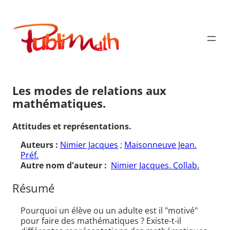
Aller
au
Publimath
contenu
Les modes de relations aux
mathématiques.
Attitudes et représentations.
Auteurs :
Nimier Jacques
;
Maisonneuve Jean.
Préf.
Autre nom d'auteur :
Nimier Jacques. Collab.
Résumé
Pourquoi un élève ou un adulte est il "motivé"
pour faire des mathématiques ? Existe-t-il