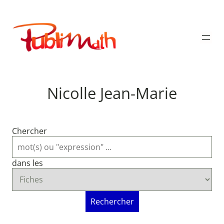
Aller
au
Publimath
contenu
Nicolle Jean-Marie
Chercher
dans les
Rechercher