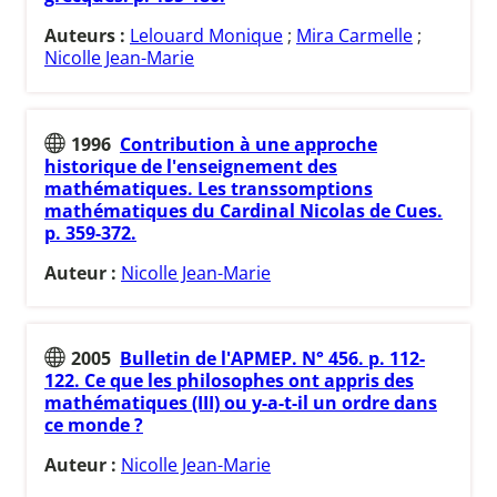
Auteurs :
Lelouard Monique
;
Mira Carmelle
;
Nicolle Jean-Marie
1996
Contribution à une approche
historique de l'enseignement des
mathématiques. Les transsomptions
mathématiques du Cardinal Nicolas de Cues.
p. 359-372.
Auteur :
Nicolle Jean-Marie
2005
Bulletin de l'APMEP. N° 456. p. 112-
122. Ce que les philosophes ont appris des
mathématiques (III) ou y-a-t-il un ordre dans
ce monde ?
Auteur :
Nicolle Jean-Marie