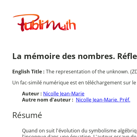
Aller
au
Publimath
contenu
La mémoire des nombres. Réflexi
English Title :
The representation of the unknown. (
Un fac-similé numérique est en téléchargement sur le
Auteur :
Nicolle Jean-Marie
Autre nom d'auteur :
Nicolle Jean-Marie. Préf.
Résumé
Quand on suit l'évolution du symbolisme algébrique
l'inconnue dans une équation. L'auteur essaye de