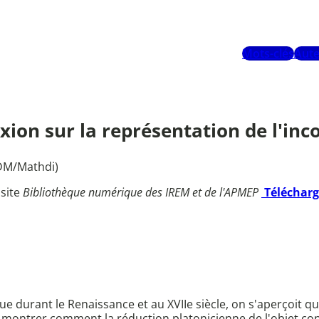
Mots-clés
Aute
on sur la représentation de l'inco
ZDM/Mathdi)
 site
Bibliothèque numérique des IREM et de l'APMEP
Téléchar
 durant le Renaissance et au XVIIe siècle, on s'aperçoit que
 montrer comment la réduction platonicienne de l'objet con