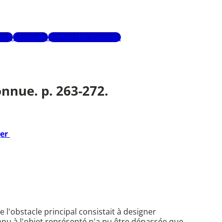
urs
Glossaire
Recherche avancée
nnue. p. 263-272.
ger
 l'obstacle principal consistait à designer
nu à l'objet représenté n'a pu être dépassée que