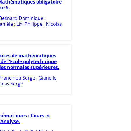
 Mathématiques obligatoire
té S.
Besnard Dominique
;
anièle
;
Lixi Philippe
;
Nicolas
cices de mathématiques
 de l'Ecole polytechnique
oles normales supérieures.
Francinou Serge
;
Gianelle
colas Serge
ématiques : Cours et
 Analyse.