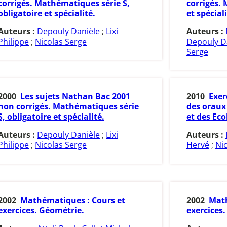
corrigés. Mathématiques série S,
corrigés.
obligatoire et spécialité.
et spéciali
Auteurs :
Depouly Danièle
;
Lixi
Auteurs :
Philippe
;
Nicolas Serge
Depouly D
Serge
2000
Les sujets Nathan Bac 2001
2010
Exer
non corrigés. Mathématiques série
des oraux
S, obligatoire et spécialité.
et des Ec
Auteurs :
Depouly Danièle
;
Lixi
Auteurs :
Philippe
;
Nicolas Serge
Hervé
;
Ni
2002
Mathématiques : Cours et
2002
Math
exercices. Géométrie.
exercices.