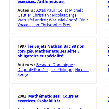
exercices. Arithmétique.
Auteurs :
Attali Paul
;
Collet Michel
;
Gautier Christian
;
Nicolas Serge
;
Warusfel André
;
Warusfel André. Dir.
;
Yoccoz Jean-Christophe. Préf.
1997
les Sujets Nathan Bac 98 non
corrigés. Mathématiques série S,
obligatoire et spécialité.
Auteurs :
Besnard Dominique
;
Depouly Danièle
;
Lixi Philippe
;
Nicolas
Serge
2002
Mathématiques : Cours et
exercices. Probabilités.