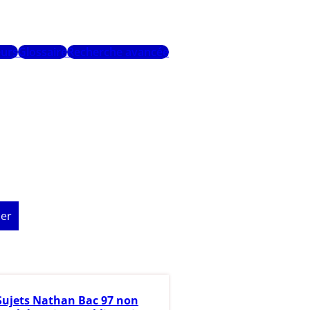
urs
Glossaire
Recherche avancée
er
Sujets Nathan Bac 97 non