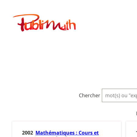
Aller
au
Publimath
contenu
Chercher
2002
Mathématiques : Cours et