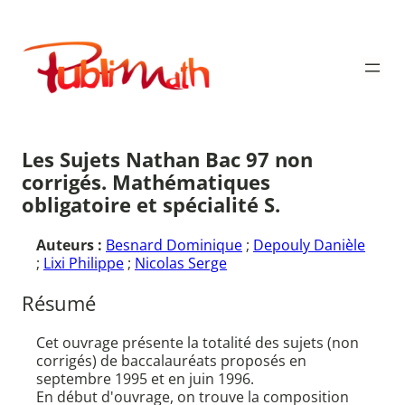
Aller
au
Publimath
contenu
Les Sujets Nathan Bac 97 non
corrigés. Mathématiques
obligatoire et spécialité S.
Auteurs :
Besnard Dominique
;
Depouly Danièle
;
Lixi Philippe
;
Nicolas Serge
Résumé
Cet ouvrage présente la totalité des sujets (non
corrigés) de baccalauréats proposés en
septembre 1995 et en juin 1996.
En début d'ouvrage, on trouve la composition