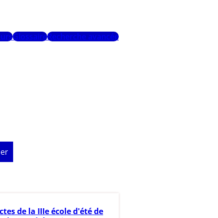
urs
Glossaire
Recherche avancée
er
ctes de la IIIe école d'été de