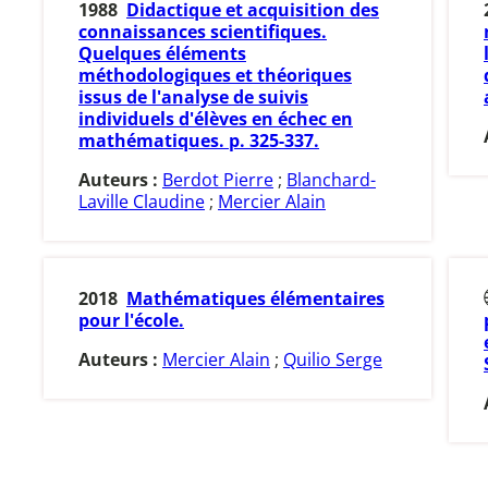
1988
Didactique et acquisition des
connaissances scientifiques.
Quelques éléments
méthodologiques et théoriques
issus de l'analyse de suivis
individuels d'élèves en échec en
mathématiques. p. 325-337.
Auteurs :
Berdot Pierre
;
Blanchard-
Laville Claudine
;
Mercier Alain
2018
Mathématiques élémentaires
pour l'école.
Auteurs :
Mercier Alain
;
Quilio Serge