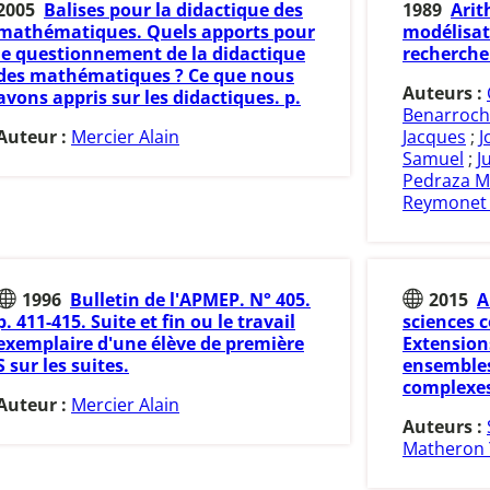
2005
Balises pour la didactique des
1989
Arit
mathématiques. Quels apports pour
modélisat
le questionnement de la didactique
recherche
des mathématiques ? Ce que nous
Auteurs :
avons appris sur les didactiques. p.
Benarroch
Auteur :
Mercier Alain
Jacques
;
J
Samuel
;
J
Pedraza M
Reymonet 
1996
Bulletin de l'APMEP. N° 405.
2015
A
p. 411-415. Suite et fin ou le travail
sciences c
exemplaire d'une élève de première
Extension
S sur les suites.
ensembles
complexes 
Auteur :
Mercier Alain
Auteurs :
Matheron 