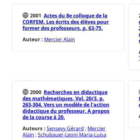
2001
Actes du 8e colloque de la
CORFEM. Les écrits des élèves pour
former des professeurs. p. 63-75.
Auteur :
Mercier Alain
2000
Recherches en didactique
des mathématiques. Vol. 20/3. p.
263-304. Vers un modèle de l'action
didactique du professeur. A propos
de la course à 20.
Auteurs :
Sensevy Gérard
;
Mercier
Alain
;
Schubauer-Leoni Maria-Luisa