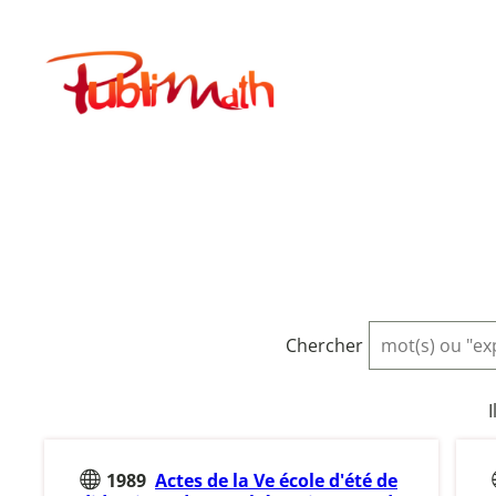
Aller
au
Publimath
contenu
Chercher
I
1989
Actes de la Ve école d'été de