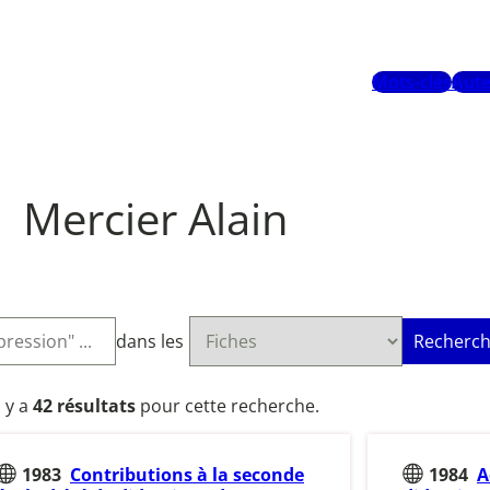
Mots-clés
Aute
Mercier Alain
dans les
Recherch
l y a
42 résultats
pour cette recherche.
1983
Contributions à la seconde
1984
A