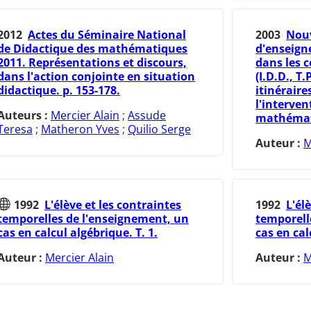
2012
Actes du Séminaire National
2003
Nouv
de Didactique des mathématiques
d'enseig
2011. Représentations et discours,
dans les c
dans l'action conjointe en situation
(I.D.D., T.P
didactique. p. 153-178.
itinéraire
l'interven
Auteurs :
Mercier Alain
;
Assude
mathémati
Teresa
;
Matheron Yves
;
Quilio Serge
Auteur :
M
1992
L'élève et les contraintes
1992
L'él
temporelles de l'enseignement, un
temporell
cas en calcul algébrique. T. 1.
cas en cal
Auteur :
Mercier Alain
Auteur :
M