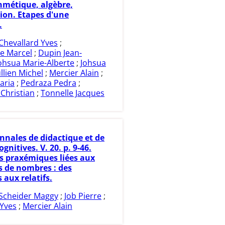
hmétique, algèbre,
ion. Etapes d'une
.
Chevallard Yves
;
e Marcel
;
Dupin Jean-
ohsua Marie-Alberte
;
Johsua
ullien Michel
;
Mercier Alain
;
aria
;
Pedraza Pedra
;
Christian
;
Tonnelle Jacques
nnales de didactique et de
ognitives. V. 20. p. 9-46.
s praxémiques liées aux
 de nombres : des
aux relatifs.
Scheider Maggy
;
Job Pierre
;
Yves
;
Mercier Alain