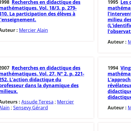
1998
Recherches en didactique des
1995
Les 
mathématiques. Vol. 18/3. p. 279-
mathémati
310. La participation des élèves à
l'interve
l'enseignement.
milieu des
(L'identif
Auteur :
Mercier Alain
l'observat
Auteur :
M
2007
Recherches en didactique des
1994
Ving
mathématiques. Vol. 27. N° 2. p. 221-
mathémat
252. L'action didactique du
L'approch
professeur dans la dynamique des
révélateu
milieux.
didactique
didactique
Auteurs :
Assude Teresa
;
Mercier
Alain
;
Sensevy Gérard
Auteur :
M