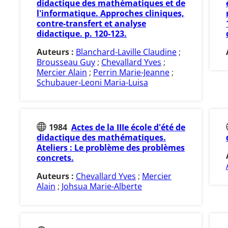
didactique des mathématiques et de
l'informatique. Approches cliniques,
contre-transfert et analyse
didactique. p. 120-123.
Auteurs :
Blanchard-Laville Claudine
;
Brousseau Guy
;
Chevallard Yves
;
Mercier Alain
;
Perrin Marie-Jeanne
;
Schubauer-Leoni Maria-Luisa
1984
Actes de la IIIe école d'été de
didactique des mathématiques.
Ateliers : Le problème des problèmes
concrets.
Auteurs :
Chevallard Yves
;
Mercier
Alain
;
Johsua Marie-Alberte