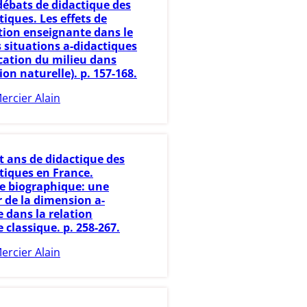
débats de didactique des
ques. Les effets de
ntion enseignante dans le
 situations a-didactiques
ication du milieu dans
ion naturelle). p. 157-168.
ercier Alain
t ans de didactique des
iques en France.
e biographique: une
r de la dimension a-
 dans la relation
 classique. p. 258-267.
ercier Alain