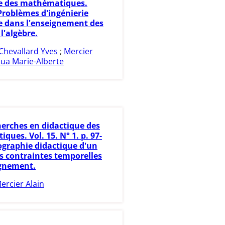
e des mathématiques.
 Problèmes d'ingénierie
e dans l'enseignement des
l'algèbre.
Chevallard Yves
;
Mercier
sua Marie-Alberte
erches en didactique des
ues. Vol. 15. N° 1. p. 97-
iographie didactique d'un
es contraintes temporelles
ignement.
ercier Alain