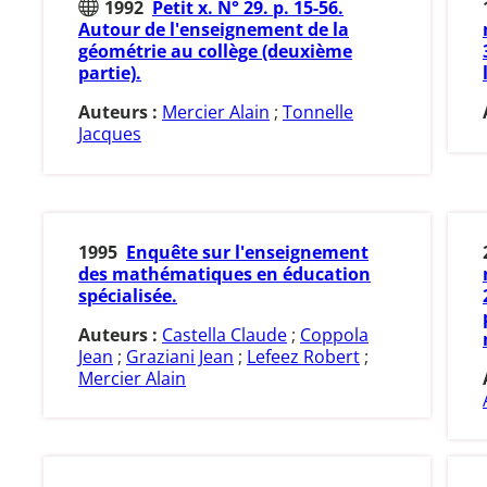
1992
Petit x. N° 29. p. 15-56.
Autour de l'enseignement de la
géométrie au collège (deuxième
partie).
Auteurs :
Mercier Alain
;
Tonnelle
Jacques
1995
Enquête sur l'enseignement
des mathématiques en éducation
spécialisée.
Auteurs :
Castella Claude
;
Coppola
Jean
;
Graziani Jean
;
Lefeez Robert
;
Mercier Alain