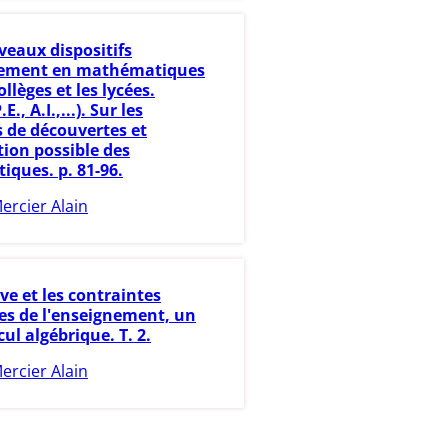
eaux dispositifs
nement en mathématiques
ollèges et les lycées.
.E., A.I.,...). Sur les
s de découvertes et
tion possible des
ques. p. 81-96.
ercier Alain
ève et les contraintes
es de l'enseignement, un
cul algébrique. T. 2.
ercier Alain