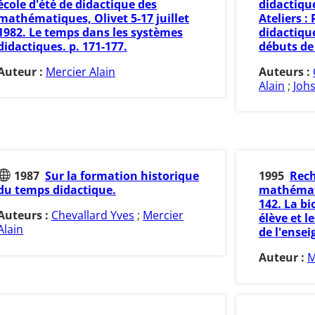
école d'été de didactique des
didactiqu
mathématiques, Olivet 5-17 juillet
Ateliers :
1982. Le temps dans les systèmes
didactiqu
didactiques. p. 171-177.
débuts de 
Auteur :
Mercier Alain
Auteurs :
Alain
;
Joh
1987
Sur la formation historique
1995
Rech
du temps didactique.
mathématiq
142. La b
Auteurs :
Chevallard Yves
;
Mercier
élève et l
Alain
de l'ense
Auteur :
M