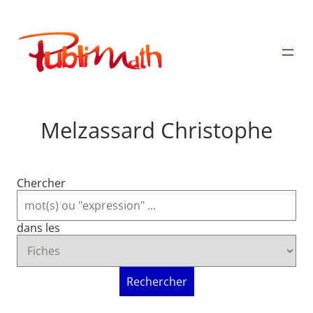
Aller
au
Publimath
contenu
Melzassard Christophe
Chercher
dans les
Rechercher