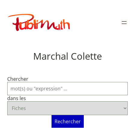
Aller
au
Publimath
contenu
Marchal Colette
Chercher
dans les
Rechercher