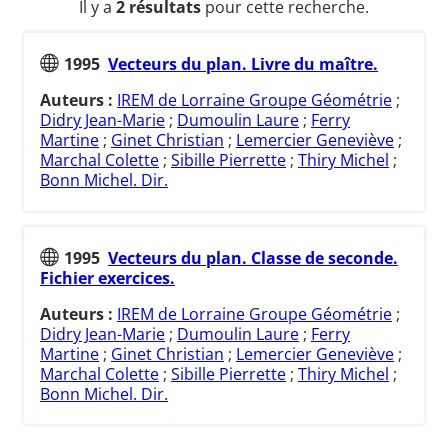
Il y a
2 résultats
pour cette recherche.
1995
Vecteurs du plan. Livre du maître.
Auteurs :
IREM de Lorraine Groupe Géométrie
;
Didry Jean-Marie
;
Dumoulin Laure
;
Ferry
Martine
;
Ginet Christian
;
Lemercier Geneviève
;
Marchal Colette
;
Sibille Pierrette
;
Thiry Michel
;
Bonn Michel. Dir.
1995
Vecteurs du plan. Classe de seconde.
Fichier exercices.
Auteurs :
IREM de Lorraine Groupe Géométrie
;
Didry Jean-Marie
;
Dumoulin Laure
;
Ferry
Martine
;
Ginet Christian
;
Lemercier Geneviève
;
Marchal Colette
;
Sibille Pierrette
;
Thiry Michel
;
Bonn Michel. Dir.