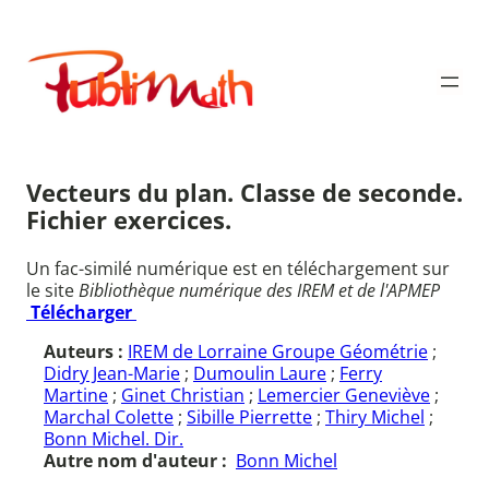
Aller
au
Publimath
contenu
Vecteurs du plan. Classe de seconde.
Fichier exercices.
Un fac-similé numérique est en téléchargement sur
le site
Bibliothèque numérique des IREM et de l'APMEP
Télécharger
Auteurs :
IREM de Lorraine Groupe Géométrie
;
Didry Jean-Marie
;
Dumoulin Laure
;
Ferry
Martine
;
Ginet Christian
;
Lemercier Geneviève
;
Marchal Colette
;
Sibille Pierrette
;
Thiry Michel
;
Bonn Michel. Dir.
Autre nom d'auteur :
Bonn Michel