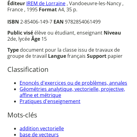
Éditeur
IREM de Lorraine
, Vandoeuvre-les-Nancy ,
France , 1995
Format
A4, 35 p.
ISBN
2-85406-149-7
EAN
9782854061499
Public visé
élève ou étudiant, enseignant
Niveau
2de, lycée
Âge
15
Type
document pour la classe issu de travaux de
groupe de travail
Langue
français
Support
papier
Classification
Enoncés d'exercices ou de problèmes, annales
Géométries analytique, vectorielle, projective,
affine et métrique
Pratiques d'enseignement
Mots-clés
addition vectorielle
base de vecteurs