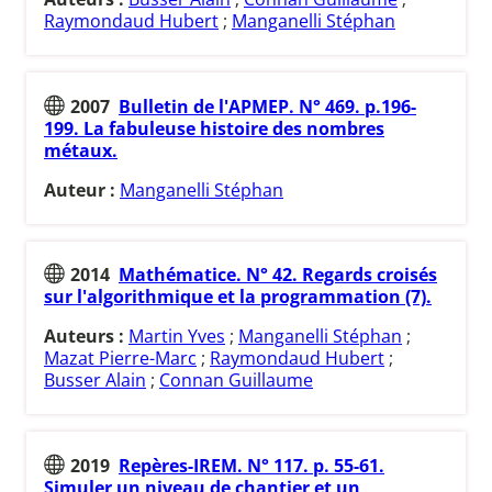
Raymondaud Hubert
;
Manganelli Stéphan
2007
Bulletin de l'APMEP. N° 469. p.196-
199. La fabuleuse histoire des nombres
métaux.
Auteur :
Manganelli Stéphan
2014
Mathématice. N° 42. Regards croisés
sur l'algorithmique et la programmation (7).
Auteurs :
Martin Yves
;
Manganelli Stéphan
;
Mazat Pierre-Marc
;
Raymondaud Hubert
;
Busser Alain
;
Connan Guillaume
2019
Repères-IREM. N° 117. p. 55-61.
Simuler un niveau de chantier et un