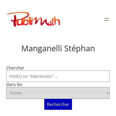
Aller
au
Publimath
contenu
Manganelli Stéphan
Chercher
dans les
Rechercher