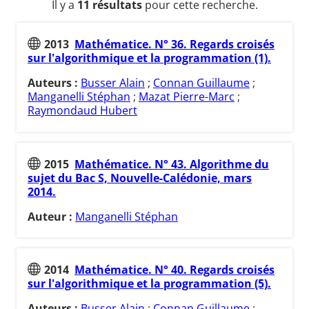
Il y a
11 résultats
pour cette recherche.
2013
Mathématice. N° 36. Regards croisés
sur l'algorithmique et la programmation (1).
Auteurs :
Busser Alain
;
Connan Guillaume
;
Manganelli Stéphan
;
Mazat Pierre-Marc
;
Raymondaud Hubert
2015
Mathématice. N° 43. Algorithme du
sujet du Bac S, Nouvelle-Calédonie, mars
2014.
Auteur :
Manganelli Stéphan
2014
Mathématice. N° 40. Regards croisés
sur l'algorithmique et la programmation (5).
Auteurs :
Busser Alain
;
Connan Guillaume
;