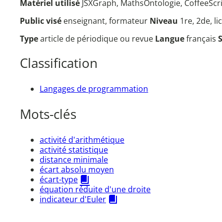
Matériel utilisé
JSXGraph, MathsOntologie, CoffeeScri
Public visé
enseignant, formateur
Niveau
1re, 2de, l
Type
article de périodique ou revue
Langue
français
Classification
Langages de programmation
Mots-clés
activité d'arithmétique
activité statistique
distance minimale
écart absolu moyen
écart-type
équation réduite d'une droite
indicateur d'Euler