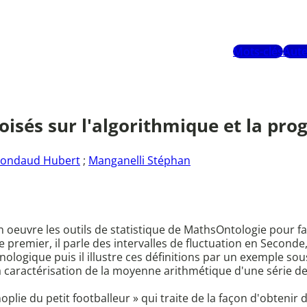
Mots-clés
Aute
isés sur l'algorithmique et la pro
ondaud Hubert
;
Manganelli Stéphan
euvre les outils de statistique de MathsOntologie pour fai
premier, il parle des intervalles de fluctuation en Seconde, 
ologique puis il illustre ces définitions par un exemple so
 la caractérisation de la moyenne arithmétique d'une série 
noplie du petit footballeur » qui traite de la façon d'obten