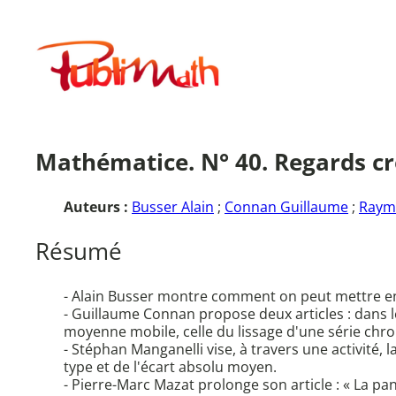
Aller
au
Publimath
contenu
Mathématice. N° 40. Regards cro
Auteurs :
Busser Alain
;
Connan Guillaume
;
Raym
Résumé
- Alain Busser montre comment on peut mettre en o
- Guillaume Connan propose deux articles : dans le 
moyenne mobile, celle du lissage d'une série chron
- Stéphan Manganelli vise, à travers une activité,
type et de l'écart absolu moyen.
- Pierre-Marc Mazat prolonge son article : « La pa