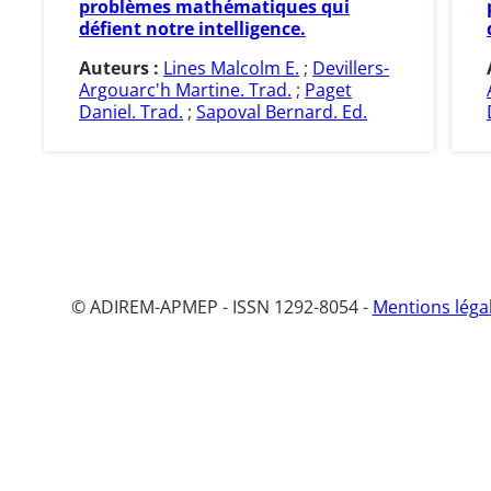
problèmes mathématiques qui
défient notre intelligence.
Auteurs :
Lines Malcolm E.
;
Devillers-
Argouarc'h Martine. Trad.
;
Paget
Daniel. Trad.
;
Sapoval Bernard. Ed.
© ADIREM-APMEP - ISSN 1292-8054 -
Mentions léga