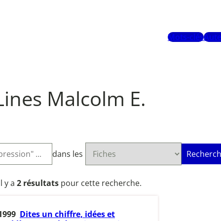
Mots-clés
Aute
Lines Malcolm E.
dans les
Recherch
Il y a
2 résultats
pour cette recherche.
1999
Dites un chiffre, idées et