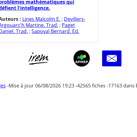
problèmes mathématiques qui
défient l'intelligence.
Auteurs :
Lines Malcolm E.
;
Devillers-
Argouarc'h Martine. Trad.
;
Paget
Daniel. Trad.
;
Sapoval Bernard. Ed.
les
-
Mise à jour 06/08/2026 19:23 -
42565 fiches -
17163 dans 