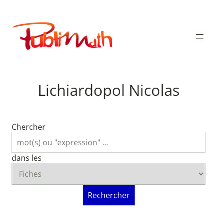
Aller
au
Publimath
contenu
Lichiardopol Nicolas
Chercher
dans les
Rechercher