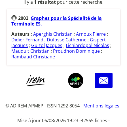
Il y a
1 résultat
pour cette recherche.
2002
Graphes pour la Spécialité de la
Terminale ES.
Auteurs :
Aperghis Christian
;
Arnoux Pierre
;
Didier Fernand
;
Dufossé Catherine
;
Gispert
Jacques
;
Guizol Jacques
;
Lichiardopol Nicolas
;
Mauduit Christian
;
Proudhon Dominique
;
Rambaud Christiane
© ADIREM-APMEP - ISSN 1292-8054 -
Mentions légales
-
Mise à jour 06/08/2026 19:23 -
42565 fiches -