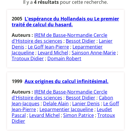
Il y a
4 résultats
pour cette recherche.
2005
L'espérance du Hollandais ou Le premier
traité de calcul du hasard.
Auteurs :
IREM de Basse-Normandie Cercle
d'Histoire des sciences
;
Bessot Didier
;
Lanier
Denis
;
Le Goff Jean-Pierre
;
Leparmentier
Jacqueline
;
Levard Michel
;
Sainson Anne-Marie
;
Trotoux Didier
;
Domain Robert
1999
Aux origines du calcul infinitésimal.
Auteurs :
IREM de Basse-Normandie Cercle
d'Histoire des sciences
;
Bessot Didier
;
Cabon
Jean-Jacques
;
Delale Alain
;
Lanier Denis
;
Le Goff
Jean-Pierre
;
Leparmentier Jacqueline
;
Leudet
Pascal
;
Levard Michel
;
Simon Patrice
;
Trotoux
Didier