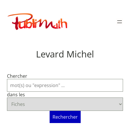
Aller
au
Publimath
contenu
Levard Michel
Chercher
dans les
Rechercher