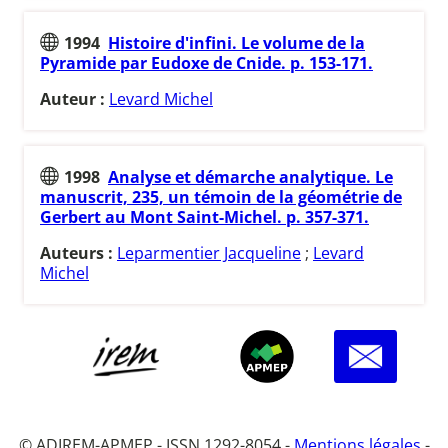
1994
Histoire d'infini. Le volume de la
Pyramide par Eudoxe de Cnide. p. 153-171.
Auteur :
Levard Michel
1998
Analyse et démarche analytique. Le
manuscrit, 235, un témoin de la géométrie de
Gerbert au Mont Saint-Michel. p. 357-371.
Auteurs :
Leparmentier Jacqueline
;
Levard
Michel
© ADIREM-APMEP - ISSN 1292-8054 -
Mentions légales
-