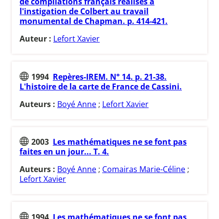
de compilations français réalisés à
l'instigation de Colbert au travail
monumental de Chapman. p. 414-421.
Auteur :
Lefort Xavier
1994
Repères-IREM. N° 14. p. 21-38.
L'histoire de la carte de France de Cassini.
Auteurs :
Boyé Anne
;
Lefort Xavier
2003
Les mathématiques ne se font pas
faites en un jour... T. 4.
Auteurs :
Boyé Anne
;
Comairas Marie-Céline
;
Lefort Xavier
1994
Les mathématiques ne se font pas