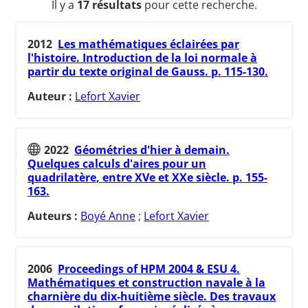
Il y a
17 résultats
pour cette recherche.
2012
Les mathématiques éclairées par
l'histoire. Introduction de la loi normale à
partir du texte original de Gauss. p. 115-130.
Auteur :
Lefort Xavier
2022
Géométries d'hier à demain.
Quelques calculs d'aires pour un
quadrilatère, entre XVe et XXe siècle. p. 155-
163.
Auteurs :
Boyé Anne
;
Lefort Xavier
2006
Proceedings of HPM 2004 & ESU 4.
Mathématiques et construction navale à la
charnière du dix-huitième siècle. Des travaux