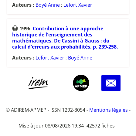
Auteurs :
Boyé Anne
;
Lefort Xavier
1996
Contribution à une approche
historique de l'enseignement des
mathématiques. De Cassini à Gauss : du
calcul d'erreurs aux probabilités. p. 239-258.
Auteurs :
Lefort Xavier
;
Boyé Anne
© ADIREM-APMEP - ISSN 1292-8054 -
Mentions légales
-
Mise à jour 08/08/2026 19:34 -
42572 fiches -