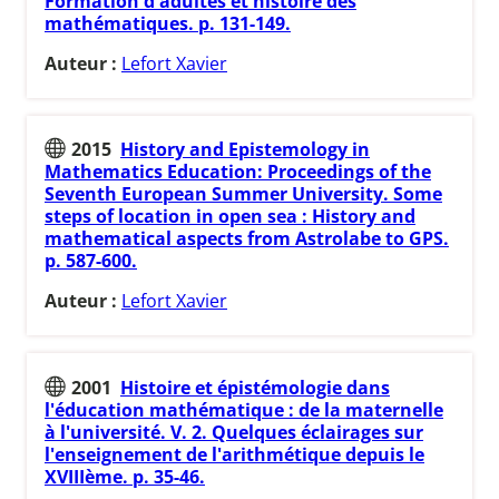
Formation d'adultes et histoire des
mathématiques. p. 131-149.
Auteur :
Lefort Xavier
2015
History and Epistemology in
Mathematics Education: Proceedings of the
Seventh European Summer University. Some
steps of location in open sea : History and
mathematical aspects from Astrolabe to GPS.
p. 587-600.
Auteur :
Lefort Xavier
2001
Histoire et épistémologie dans
l'éducation mathématique : de la maternelle
à l'université. V. 2. Quelques éclairages sur
l'enseignement de l'arithmétique depuis le
XVIIIème. p. 35-46.