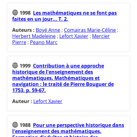
1998
Les mathématiques ne se font pas
faites en un jour... T. 2.
Auteurs :
Boyé Anne
;
Comairas Marie-Céline
;
Herbert Madeleine
;
Lefort Xavier
;
Mercier
Pierre
;
Peano Marc
1999
Contribution à une approche
historique de l'enseignement des
mathématiques. Mathématiques et
navigation : le traité de Pierre Bouguer de
1753. p. 59-67.
Auteur :
Lefort Xavier
1988
Pour une perspective historique dans
l'enseignement des mathématiques.