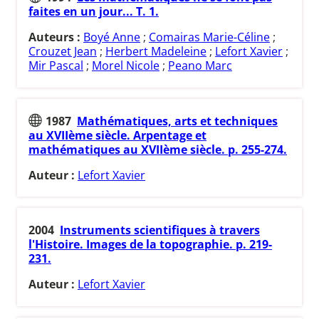
faites en un jour... T. 1.
Auteurs :
Boyé Anne
;
Comairas Marie-Céline
;
Crouzet Jean
;
Herbert Madeleine
;
Lefort Xavier
;
Mir Pascal
;
Morel Nicole
;
Peano Marc
1987
Mathématiques, arts et techniques
au XVIIème siècle. Arpentage et
mathématiques au XVIIème siècle. p. 255-274.
Auteur :
Lefort Xavier
2004
Instruments scientifiques à travers
l'Histoire. Images de la topographie. p. 219-
231.
Auteur :
Lefort Xavier