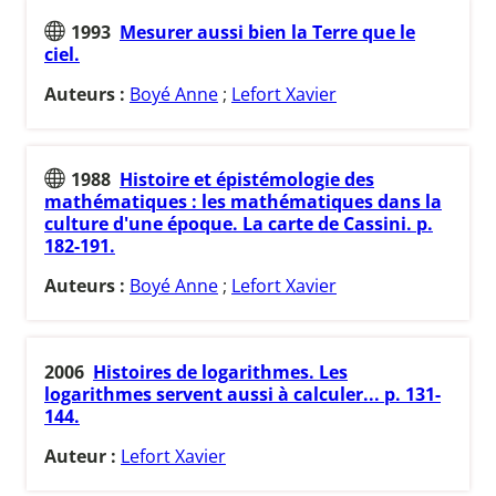
1993
Mesurer aussi bien la Terre que le
ciel.
Auteurs :
Boyé Anne
;
Lefort Xavier
1988
Histoire et épistémologie des
mathématiques : les mathématiques dans la
culture d'une époque. La carte de Cassini. p.
182-191.
Auteurs :
Boyé Anne
;
Lefort Xavier
2006
Histoires de logarithmes. Les
logarithmes servent aussi à calculer... p. 131-
144.
Auteur :
Lefort Xavier