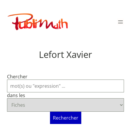
Aller
au
Publimath
contenu
Lefort Xavier
Chercher
dans les
Rechercher