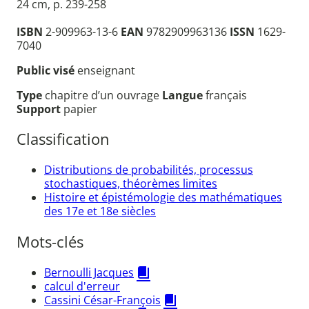
24 cm, p. 239-258
ISBN
2-909963-13-6
EAN
9782909963136
ISSN
1629-
7040
Public visé
enseignant
Type
chapitre d’un ouvrage
Langue
français
Support
papier
Classification
Distributions de probabilités, processus
stochastiques, théorèmes limites
Histoire et épistémologie des mathématiques
des 17e et 18e siècles
Mots-clés
Bernoulli Jacques
calcul d'erreur
Cassini César-François