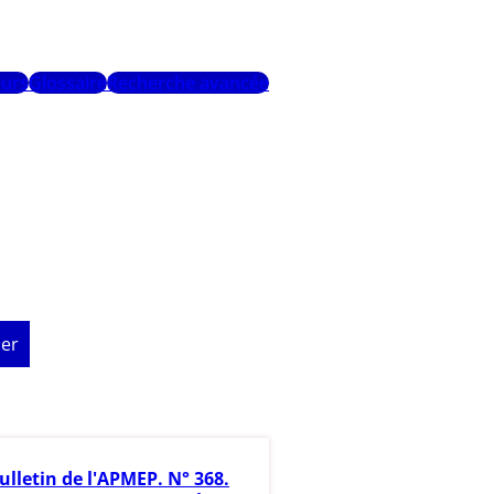
urs
Glossaire
Recherche avancée
er
ulletin de l'APMEP. N° 368.