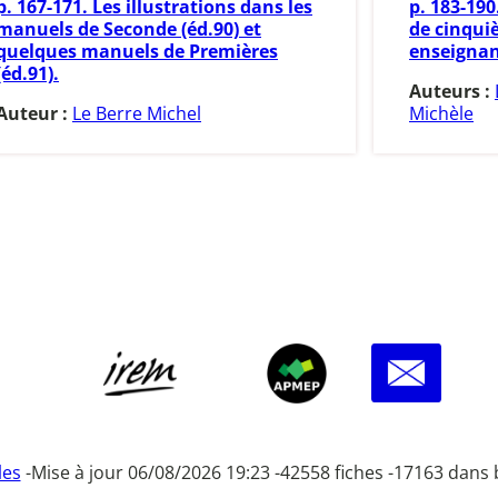
p. 167-171. Les illustrations dans les
p. 183-19
manuels de Seconde (éd.90) et
de cinqui
quelques manuels de Premières
enseignan
(éd.91).
Auteurs :
Auteur :
Le Berre Michel
Michèle
les
-
Mise à jour 06/08/2026 19:23 -
42558 fiches -
17163 dans 