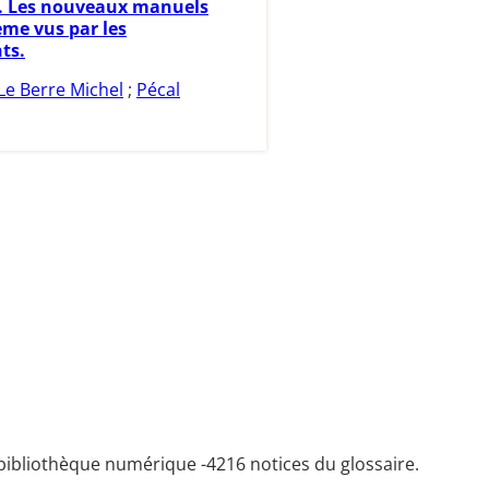
0. Les nouveaux manuels
ème vus par les
ts.
Le Berre Michel
;
Pécal
bibliothèque numérique -
4216 notices du glossaire.