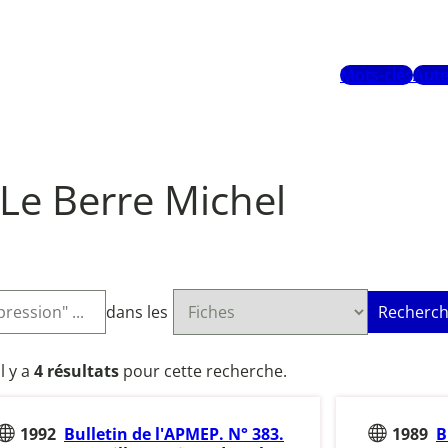
Mots-clés
Aute
Le Berre Michel
dans les
Recherch
Il y a
4 résultats
pour cette recherche.
1992
Bulletin de l'APMEP. N° 383.
1989
B