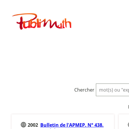
Aller
au
Publimath
contenu
Chercher
2002
Bulletin de l'APMEP. N° 438.