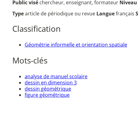
Public visé
chercheur, enseignant, formateur
Nivea
Type
article de périodique ou revue
Langue
français
Classification
Géométrie informelle et orientation spatiale
Mots-clés
analyse de manuel scolaire
dessin en dimension 3
dessin géométrique
figure géométrique