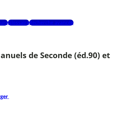
urs
Glossaire
Recherche avancée
manuels de Seconde (éd.90) et
rger