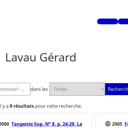
Mots-clés
Aute
Lavau Gérard
dans les
Recherch
Il y a
8 résultats
pour cette recherche.
2000
Tangente Sup. N° 8. p. 24-29. La
2005
F