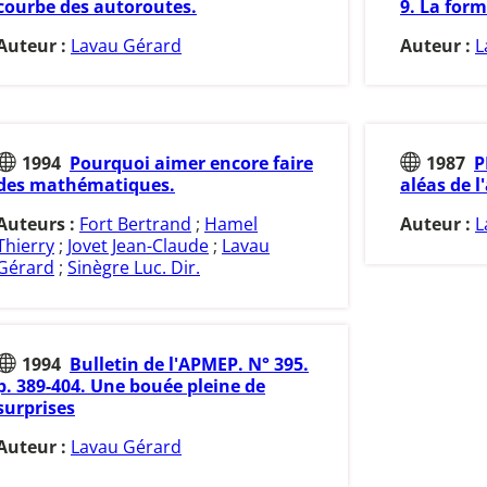
courbe des autoroutes.
9. La for
Auteur :
Lavau Gérard
Auteur :
L
1994
Pourquoi aimer encore faire
1987
P
des mathématiques.
aléas de l
Auteurs :
Fort Bertrand
;
Hamel
Auteur :
L
Thierry
;
Jovet Jean-Claude
;
Lavau
Gérard
;
Sinègre Luc. Dir.
1994
Bulletin de l'APMEP. N° 395.
p. 389-404. Une bouée pleine de
surprises
Auteur :
Lavau Gérard