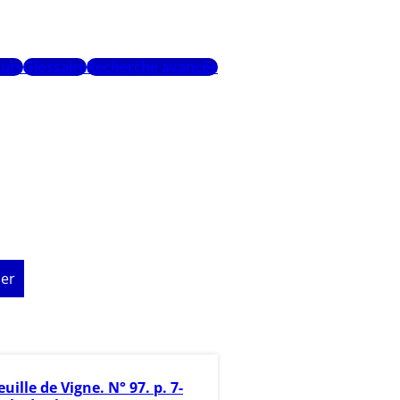
urs
Glossaire
Recherche avancée
er
euille de Vigne. N° 97. p. 7-