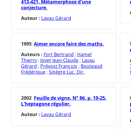
413-421. Métamorphose d'une
conjecture.
Auteur :
Lavau Gérard
1995
Aimer encore faire des maths.
Auteurs :
Fort Bertrand
;
Hamel
Thierry
;
Jovet Jean-Claude
;
Lavau
Gérard
;
Prévost François
;
Bouteaud
Frédérique
;
Sinègre Luc. Dir.
2002
Feuille de vigne. N° 86. p. 19-25.
L'heptagone régulier.
Auteur :
Lavau Gérard