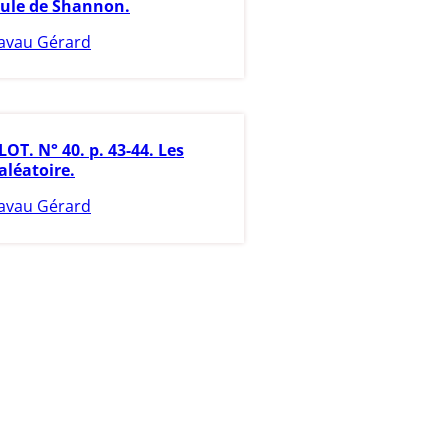
mule de Shannon.
avau Gérard
LOT. N° 40. p. 43-44. Les
'aléatoire.
avau Gérard