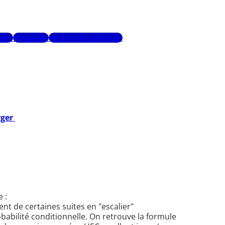
urs
Glossaire
Recherche avancée
rger
 :
nt de certaines suites en "escalier"
babilité conditionnelle. On retrouve la formule