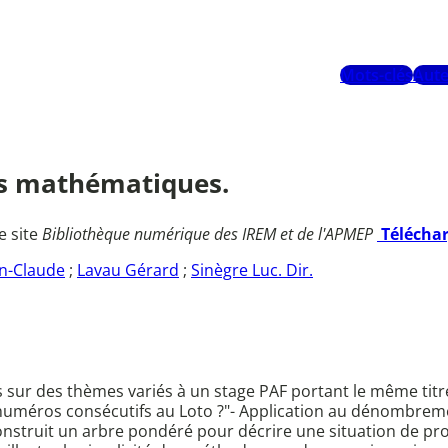
Mots-clés
Aute
es mathématiques.
e site
Bibliothèque numérique des IREM et de l'APMEP
Télécha
an-Claude
;
Lavau Gérard
;
Sinègre Luc. Dir.
 sur des thèmes variés à un stage PAF portant le même titre
x numéros consécutifs au Loto ?"- Application au dénombreme
construit un arbre pondéré pour décrire une situation de pro