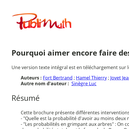
Aller
au
Publimath
contenu
Pourquoi aimer encore faire d
Une version texte intégral est en téléchargement sur l
Auteurs :
Fort Bertrand
;
Hamel Thierry
;
Jovet Je
Autre nom d'auteur :
Sinègre Luc
Résumé
Cette brochure présente différentes interventions
- "Quelle est la probabilité d'avoir au moins deu
- "Les probabilités en grimpant aux arbres" : On 