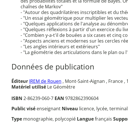
des probabilités totales et la formule de Bayes. O
chaînes de Markov"
- "Autour des quadrilatères inscriptibles et du t
- "Un essai géométrique pour multiplier les vecte
- "Quelques applications de l'analyse au dénombre
- "Quelques réflexions à partir d'un exercice du li
- "Combien y-a-t'il de bouées a six cases et cinq c
- "Aspects anciens et modernes sur les cercles rée
- "Les angles intérieurs et extérieurs"
- "La géométrie des articulations dans le plan ou l
Données de publication
Éditeur
IREM de Rouen
, Mont-Saint-Aignan , France ,
Matériel utilisé
Le Géomètre
ISBN
2-86239-060-7
EAN
9782862390604
Public visé
enseignant
Niveau
licence, lycée, termina
Type
monographie, polycopié
Langue
français
Suppo