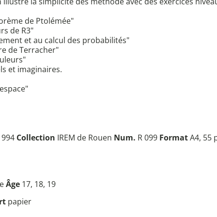
n illustre la simplicité des méthode avec des exercices nive
héorème de Ptolémée"
urs de R3"
ment et au calcul des probabilités"
vre de Terracher"
ouleurs"
ls et imaginaires.
'espace"
 1994
Collection
IREM de Rouen
Num.
R 099
Format
A4, 55 
le
Âge
17, 18, 19
rt
papier