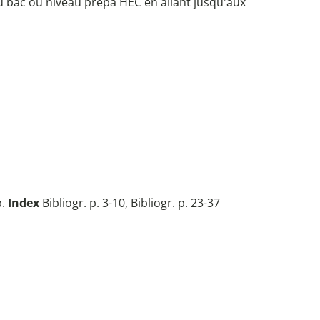
au bac ou niveau prépa HEC en allant jusqu'aux
p.
Index
Bibliogr. p. 3-10, Bibliogr. p. 23-37