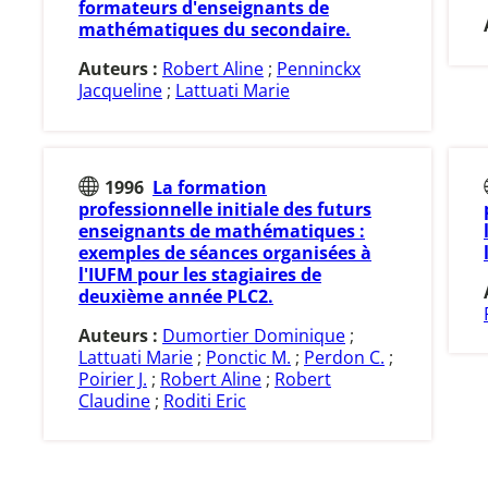
formateurs d'enseignants de
mathématiques du secondaire.
Auteurs :
Robert Aline
;
Penninckx
Jacqueline
;
Lattuati Marie
1996
La formation
professionnelle initiale des futurs
enseignants de mathématiques :
exemples de séances organisées à
l'IUFM pour les stagiaires de
deuxième année PLC2.
Auteurs :
Dumortier Dominique
;
Lattuati Marie
;
Ponctic M.
;
Perdon C.
;
Poirier J.
;
Robert Aline
;
Robert
Claudine
;
Roditi Eric