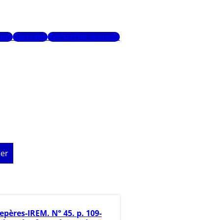
urs
Glossaire
Recherche avancée
er
epères-IREM. N° 45. p. 109-