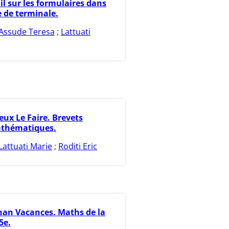
il sur les formulaires dans
e de terminale.
Assude Teresa
;
Lattuati
eux Le Faire. Brevets
athématiques.
Lattuati Marie
;
Roditi Eric
an Vacances. Maths de la
5e.