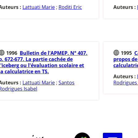
Auteurs :
Lattuati Marie
;
Roditi Eric
Auteurs :
1996
Bulletin de l'APMEP. N° 407.
1995
C
p. 672-677. La partie cachée de
propos de 
l'iceberg ou l'évaluation scolaire et
calculatri
la calculatrice en TS.
Auteurs :
Auteurs :
Lattuati Marie
;
Santos
Rodrigues 
Rodrigues Isabel