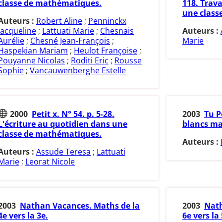
classe de mathématiques.
118. Trava
une class
Auteurs :
Robert Aline
;
Penninckx
Jacqueline
;
Lattuati Marie
;
Chesnais
Auteurs :
Aurélie
;
Chesné Jean-François
;
Marie
Haspekian Mariam
;
Heulot Françoise
;
Pouyanne Nicolas
;
Roditi Eric
;
Rousse
Sophie
;
Vancauwenberghe Estelle
2000
Petit x. N° 54. p. 5-28.
2003
Tu P
L'écriture au quotidien dans une
blancs m
classe de mathématiques.
Auteurs :
Auteurs :
Assude Teresa
;
Lattuati
Marie
;
Leorat Nicole
2003
Nathan Vacances. Maths de la
2003
Nath
4e vers la 3e.
6e vers la 