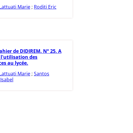
Lattuati Marie
;
Roditi Eric
ahier de DIDIREM. N° 25. A
l'utilisation des
ces au lycée.
Lattuati Marie
;
Santos
Isabel