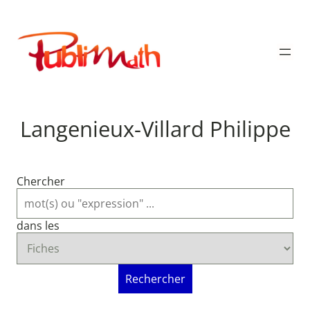
Aller
au
Publimath
contenu
Langenieux-Villard Philippe
Chercher
dans les
Rechercher