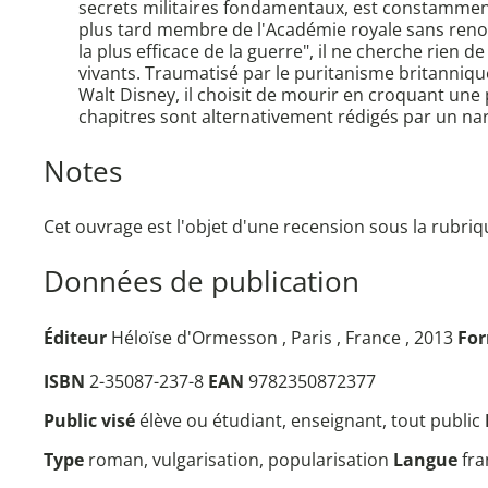
secrets militaires fondamentaux, est constamment
plus tard membre de l'Académie royale sans renonce
la plus efficace de la guerre", il ne cherche rie
vivants. Traumatisé par le puritanisme britanniqu
Walt Disney, il choisit de mourir en croquant une
chapitres sont alternativement rédigés par un nar
Notes
Cet ouvrage est l'objet d'une recension sous la rubr
Données de publication
Éditeur
Héloïse d'Ormesson , Paris , France , 2013
Fo
ISBN
2-35087-237-8
EAN
9782350872377
Public visé
élève ou étudiant, enseignant, tout public
Type
roman, vulgarisation, popularisation
Langue
fra