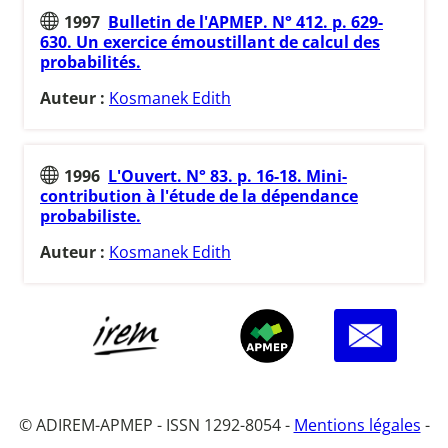
1997
Bulletin de l'APMEP. N° 412. p. 629-
630. Un exercice émoustillant de calcul des
probabilités.
Auteur :
Kosmanek Edith
1996
L'Ouvert. N° 83. p. 16-18. Mini-
contribution à l'étude de la dépendance
probabiliste.
Auteur :
Kosmanek Edith
© ADIREM-APMEP - ISSN 1292-8054 -
Mentions légales
-