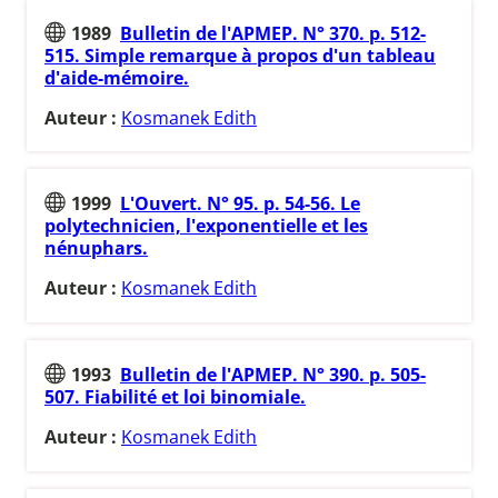
1989
Bulletin de l'APMEP. N° 370. p. 512-
515. Simple remarque à propos d'un tableau
d'aide-mémoire.
Auteur :
Kosmanek Edith
1999
L'Ouvert. N° 95. p. 54-56. Le
polytechnicien, l'exponentielle et les
nénuphars.
Auteur :
Kosmanek Edith
1993
Bulletin de l'APMEP. N° 390. p. 505-
507. Fiabilité et loi binomiale.
Auteur :
Kosmanek Edith