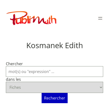
Aller
au
Publimath
contenu
Kosmanek Edith
Chercher
dans les
Rechercher