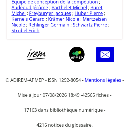
Equipe de conception de la compétition
;
Audéoud Jérôme
;
Barthelet Michel
;
Buret
Michel
;
Freyburger Jacques
;
Huber Pierre
;
Kerneis Gérard
;
Krämer Nicole
;
Mertzeisen
Nicole
;
Rehlinger Germain
;
Schwartz Pierre
;
Strobel Erich
© ADIREM-APMEP - ISSN 1292-8054 -
Mentions légales
-
Mise à jour 07/08/2026 18:49 -
42565 fiches -
17163 dans bibliothèque numérique -
4216 notices du glossaire.