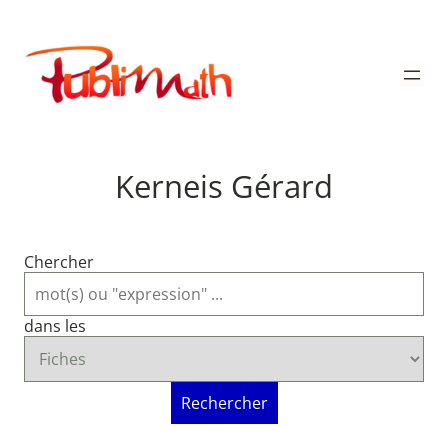
Aller
au
Publimath
contenu
Kerneis Gérard
Chercher
dans les
Rechercher