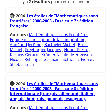
Il y a
2 résultats
pour cette recherche.
2004
Les étoiles de "Mathématiques sans
frontières" 2000-2003 - Fascicule 7 : édition
française.
Auteurs :
Mathématiques sans Frontières
Equipe de conception de la compétition
;
Audéoud Jérôme
;
Barthelet Michel
;
Buret
Michel
;
Freyburger Jacques
;
Huber Pierre
;
Kerneis Gérard
;
Krämer Nicole
;
Mertzeisen
Nicole
;
Rehlinger Germain
;
Schwartz Pierre
;
Strobel Erich
2004
Les étoiles de "Mathématiques sans
frontières" 2000-2003 - Fascicule 8 : édition
internationale (français, allemand, italien,
anglais, hongrois, polonais, espagnol).
Auteurs :
Mathématiques sans Frontières