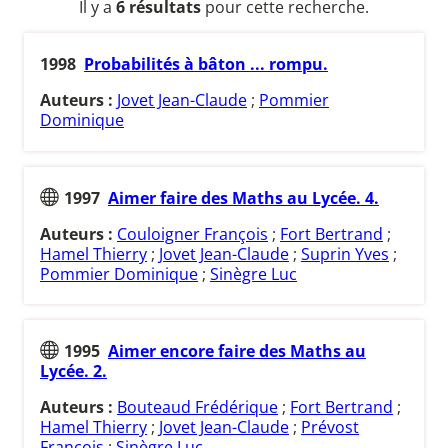
Il y a
6 résultats
pour cette recherche.
1998
Probabilités à bâton ... rompu.
Auteurs :
Jovet Jean-Claude
;
Pommier
Dominique
1997
Aimer faire des Maths au Lycée. 4.
Auteurs :
Couloigner François
;
Fort Bertrand
;
Hamel Thierry
;
Jovet Jean-Claude
;
Suprin Yves
;
Pommier Dominique
;
Sinègre Luc
1995
Aimer encore faire des Maths au
Lycée. 2.
Auteurs :
Bouteaud Frédérique
;
Fort Bertrand
;
Hamel Thierry
;
Jovet Jean-Claude
;
Prévost
François
;
Sinègre Luc