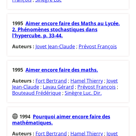
1995
Aimer encore faire des Maths au Lycée.
2. Phénomènes stochastiques dans
l'hypercube. p. 33-44.
Auteurs :
Jovet Jean-Claude
;
Prévost François
1995
Aimer encore faire des maths.
Auteurs :
Fort Bertrand
;
Hamel Thierry
;
Jovet
Jean-Claude
;
Lavau Gérard
;
Prévost François
;
Bouteaud Frédérique
;
Sinègre Luc. Dir.
1994
Pourquoi aimer encore faire des
mathématiques.
Auteurs :
Fort Bertrand
;
Hamel Thierry
;
Jovet