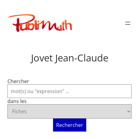
Aller
au
Publimath
contenu
Jovet Jean-Claude
Chercher
dans les
Rechercher