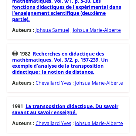
mathématiques. Vol. 9/1. p. 5-30. Les
fonctions didactiques de l'expérimental dans
l'enseignement scientifique (deuxième
partie).
Auteurs :
Johsua Samuel
;
Johsua Marie-Alberte
1982
Recherches en didactique des
mathématiques. Vol. 3/2. p. 157-239. Un
exemple d'analyse de la transposition
didactique : la notion de distance.
Auteurs :
Chevallard Yves
;
Johsua Marie-Alberte
1991
La transposition didactique. Du savoir
savant au savoir enseigné.
Auteurs :
Chevallard Yves
;
Johsua Marie-Alberte