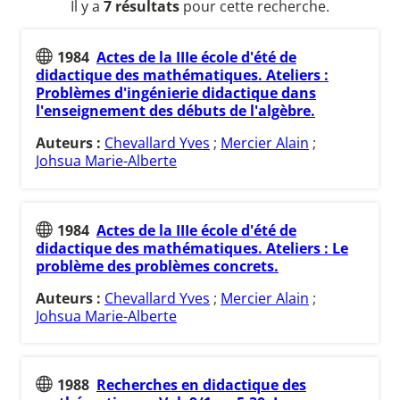
Il y a
7 résultats
pour cette recherche.
1984
Actes de la IIIe école d'été de
didactique des mathématiques. Ateliers :
Problèmes d'ingénierie didactique dans
l'enseignement des débuts de l'algèbre.
Auteurs :
Chevallard Yves
;
Mercier Alain
;
Johsua Marie-Alberte
1984
Actes de la IIIe école d'été de
didactique des mathématiques. Ateliers : Le
problème des problèmes concrets.
Auteurs :
Chevallard Yves
;
Mercier Alain
;
Johsua Marie-Alberte
1988
Recherches en didactique des