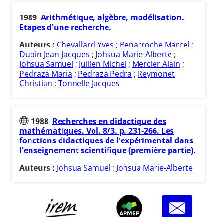
1989
Arithmétique, algèbre, modélisation.
Etapes d'une recherche.
Auteurs :
Chevallard Yves
;
Benarroche Marcel
;
Dupin Jean-Jacques
;
Johsua Marie-Alberte
;
Johsua Samuel
;
Jullien Michel
;
Mercier Alain
;
Pedraza Maria
;
Pedraza Pedra
;
Reymonet
Christian
;
Tonnelle Jacques
1988
Recherches en didactique des
mathématiques. Vol. 8/3. p. 231-266. Les
fonctions didactiques de l'expérimental dans
l'enseignement scientifique (première partie).
Auteurs :
Johsua Samuel
;
Johsua Marie-Alberte