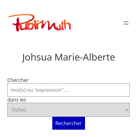
Aller
au
Publimath
contenu
Johsua Marie-Alberte
Chercher
dans les
Rechercher