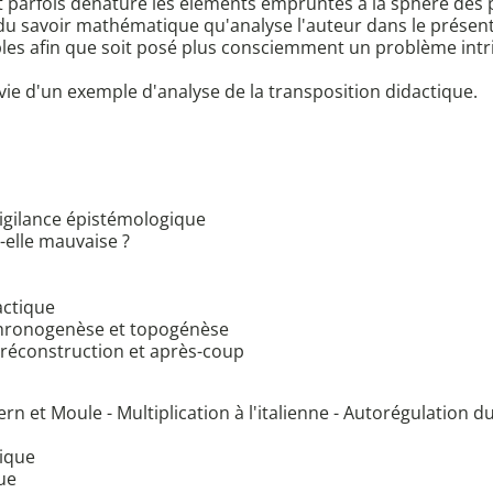
et parfois dénature les éléments empruntés à la sphère des 
 savoir mathématique qu'analyse l'auteur dans le présent o
bles afin que soit posé plus consciemment un problème intri
vie d'un exemple d'analyse de la transposition didactique.
 vigilance épistémologique
t-elle mauvaise ?
actique
 chronogenèse et topogénèse
préconstruction et après-coup
ern et Moule - Multiplication à l'italienne - Autorégulation d
tique
ue