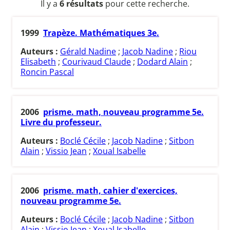
Il y a
6 résultats
pour cette recherche.
1999
Trapèze. Mathématiques 3e.
Auteurs :
Gérald Nadine
;
Jacob Nadine
;
Riou
Elisabeth
;
Courivaud Claude
;
Dodard Alain
;
Roncin Pascal
2006
prisme. math, nouveau programme 5e.
Livre du professeur.
Auteurs :
Boclé Cécile
;
Jacob Nadine
;
Sitbon
Alain
;
Vissio Jean
;
Xoual Isabelle
2006
prisme. math, cahier d'exercices,
nouveau programme 5e.
Auteurs :
Boclé Cécile
;
Jacob Nadine
;
Sitbon
Alain
;
Vissio Jean
;
Xoual Isabelle