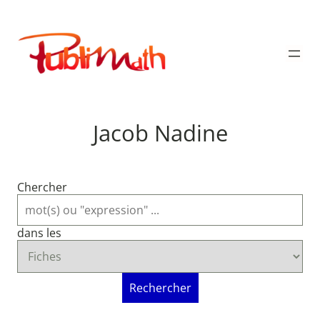
Aller
au
Publimath
contenu
Jacob Nadine
Chercher
dans les
Rechercher