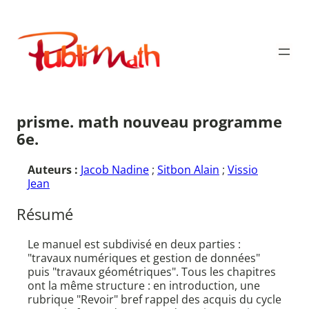
Aller
au
Publimath
contenu
prisme. math nouveau programme
6e.
Auteurs :
Jacob Nadine
;
Sitbon Alain
;
Vissio
Jean
Résumé
Le manuel est subdivisé en deux parties :
"travaux numériques et gestion de données"
puis "travaux géométriques". Tous les chapitres
ont la même structure : en introduction, une
rubrique "Revoir" bref rappel des acquis du cycle